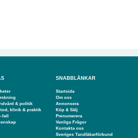
ÄS
SNABBLÄNKAR
heter
Startsida
rskning
Om oss
ndvård & politik
Annonsera
tod, klinik & praktik
Köp & Sälj
-fall
Prenumerera
tenskap
Vanliga Frågor
Kontakta oss
Sveriges Tandläkarförbund