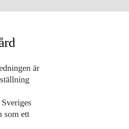
ård
redningen är
ställning
t Sveriges
n som ett