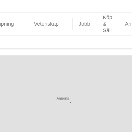
Köp
upning
Vetenskap
Jobb
&
An
Sälj
Annons