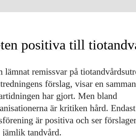
ten positiva till tiotandv
m lämnat remissvar på tiotandvårdsut
 utredningens förslag, visar en samman
rtidningen har gjort. Men bland
anisationerna är kritiken hård. Endas
förening är positiva och ser förslage
 jämlik tandvård.