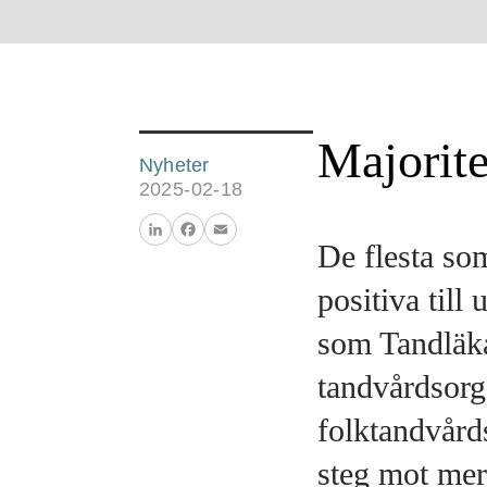
Majorite
Nyheter
2025-02-18
De flesta so
LinkedIn
Facebook
Email
positiva till
som Tandläka
tandvårdsorg
folktandvårds
steg mot mer