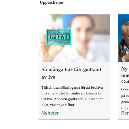
Upptäck mer
Ny 
Så många har fått godkänt
mat
av Ivo
Gö
Tillståndsansökningarna för att bedriva
Göteb
privat tandvård fortsätter att komma in
på o
till Ivo. Andelen godkända kliniker har
geno
ökat, visar nya siffror.
till 
Nyheter
Per