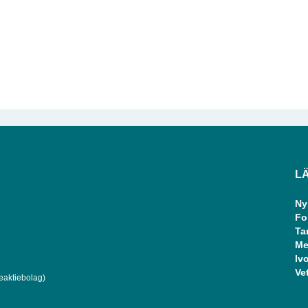
L
Ny
Fo
Ta
Me
Ivo
Ve
eaktiebolag)