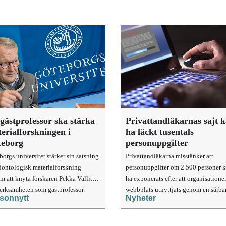
gästprofessor ska stärka
Privattandläkarnas sajt 
erialforskningen i
ha läckt tusentals
teborg
personuppgifter
orgs universitet stärker sin satsning
Privattandläkarna misstänker att
dontologisk materialforskning
personuppgifter om 2 500 personer 
m att knyta forskaren Pekka Vallittu
ha exponerats efter att organisatione
verksamheten som gästprofessor.
webbplats utnyttjats genom en sårbar
sonnytt
Nyheter
ett publiceringsverktyg.