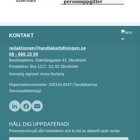
personuppgifter
KONTAKT
redaktionen@tandlakartidningen.se
08 - 666 15 00
Besöksadress: Österlånggatan 43, Stockholm
Postadress: Box 1217, 111 82 Stockholm
Ansvarig utgivare: Anna Norberg
Organisationsnummer: 556154-8347 (Tandläkarnas
Serviceaktiebolag)
L
F
E
i
a
m
HÅLL DIG UPPDATERAD!
n
c
a
Prenumerera på vårt nyhetsbrev och ta del av aktuellt varje vecka.
k
e
i
e
b
l