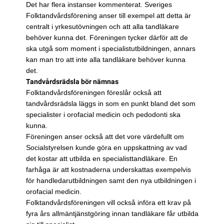
Det har flera instanser kommenterat. Sveriges
Folktandvårdsförening anser till exempel att detta är
centralt i yrkesutövningen och att alla tandläkare
behöver kunna det. Föreningen tycker därför att de
ska utgå som moment i specialistutbildningen, annars
kan man tro att inte alla tandläkare behöver kunna
det.
Tandvårdsrädsla bör nämnas
Folktandvårdsföreningen föreslår också att
tandvårdsrädsla läggs in som en punkt bland det som
specialister i orofacial medicin och pedodonti ska
kunna.
Föreningen anser också att det vore värdefullt om
Socialstyrelsen kunde göra en uppskattning av vad
det kostar att utbilda en specialisttandläkare. En
farhåga är att kostnaderna underskattas exempelvis
för handledarutbildningen samt den nya utbildningen i
orofacial medicin.
Folktandvårdsföreningen vill också införa ett krav på
fyra års allmäntjänstgöring innan tandläkare får utbilda