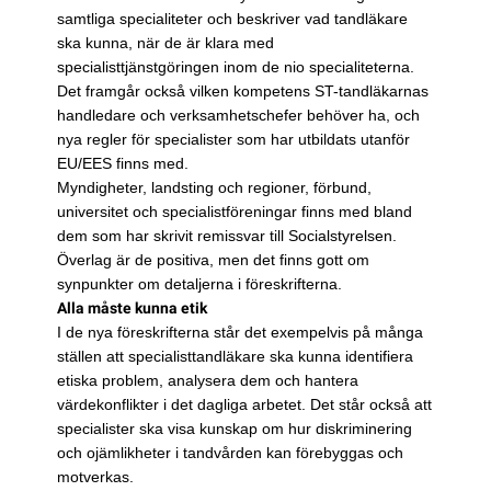
samtliga specialiteter och beskriver vad tandläkare
ska kunna, när de är klara med
specialisttjänstgöringen inom de nio specialiteterna.
Det framgår också vilken kompetens ST-tandläkarnas
handledare och verksamhetschefer behöver ha, och
nya regler för specialister som har utbildats utanför
EU/EES finns med.
Myndigheter, landsting och regioner, förbund,
universitet och specialistföreningar finns med bland
dem som har skrivit remissvar till Socialstyrelsen.
Överlag är de positiva, men det finns gott om
synpunkter om detaljerna i föreskrifterna.
Alla måste kunna etik
I de nya föreskrifterna står det exempelvis på många
ställen att specialisttandläkare ska kunna identifiera
etiska problem, analysera dem och hantera
värdekonflikter i det dagliga arbetet. Det står också att
specialister ska visa kunskap om hur diskriminering
och ojämlikheter i tandvården kan förebyggas och
motverkas.