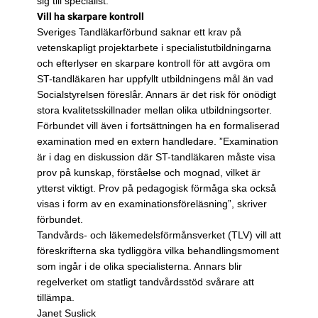
sig till specialist.
Vill ha skarpare kontroll
Sveriges Tandläkarförbund saknar ett krav på
vetenskapligt projektarbete i specialistutbildningarna
och efterlyser en skarpare kontroll för att avgöra om
ST-tandläkaren har uppfyllt utbildningens mål än vad
Socialstyrelsen föreslår. Annars är det risk för onödigt
stora kvalitetsskillnader mellan olika utbildningsorter.
Förbundet vill även i fortsättningen ha en formaliserad
examination med en extern handledare. ”Examination
är i dag en diskussion där ST-tandläkaren måste visa
prov på kunskap, förståelse och mognad, vilket är
ytterst viktigt. Prov på pedagogisk förmåga ska också
visas i form av en examinationsföreläsning”, skriver
förbundet.
Tandvårds- och läkemedelsförmånsverket (TLV) vill att
föreskrifterna ska tydliggöra vilka behandlingsmoment
som ingår i de olika specialisterna. Annars blir
regelverket om statligt tandvårdsstöd svårare att
tillämpa.
Janet Suslick