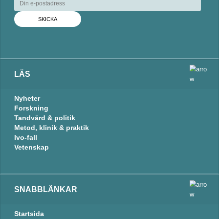
d
o
I
o
n
k
LÄS
Nyheter
Forskning
Tandvård & politik
Metod, klinik & praktik
Ivo-fall
Vetenskap
SNABBLÄNKAR
Startsida