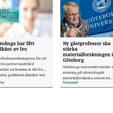
 många har fått
Ny gästprofessor ska
dkänt av Ivo
stärka
materialforskningen i
ståndsansökningarna för att
Göteborg
riva privat tandvård
Göteborgs universitet stärker 
sätter att komma in till Ivo.
satsning på odontologisk
elen godkända kliniker har
materialforskning genom att
, visar nya siffror.
ter
Personnytt
knyta forskaren Pekka Vallittu 
verksamheten som gästprofess