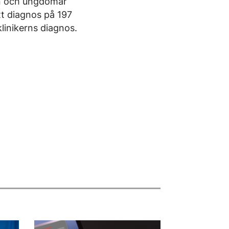
arn och ungdomar
tt diagnos på 197
linikerns diagnos.