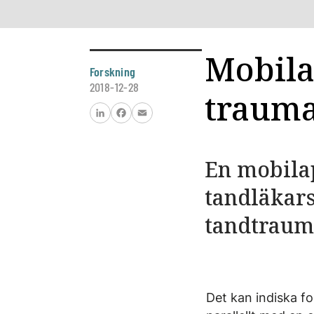
Mobila
Forskning
2018-12-28
traum
LinkedIn
Facebook
Email
En mobilap
tandläkars
tandtraum
Det kan indiska fo