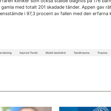
 erfaren kliniker som också ställde diagnos på 176 b
r gamla med totalt 201 skadade tänder. Appen gav rä
ensstämde i 97,3 procent av fallen med den erfarna k
Forskning
Injured Tooth
mobil tandvård
tandtrauma
trauma