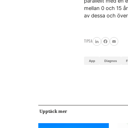
parallellt med en
mellan 0 och 15 å
av dessa och över
TIPSA
LinkedIn
Facebook
Email
app
diagnos
Upptäck mer