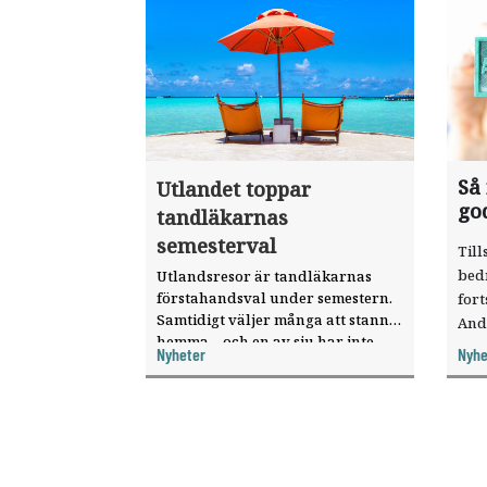
Så
Utlandet toppar
go
tandläkarnas
semesterval
Till
bed
Utlandsresor är tandläkarnas
förstahandsval under semestern.
fort
Samtidigt väljer många att stanna
And
hemma – och en av sju har inte
ökat
Nyheter
Nyhe
haft någon sommarledighet alls,
enligt "månadens fråga".