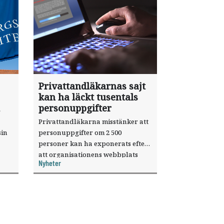
Privattandläkarnas sajt
kan ha läckt tusentals
personuppgifter
Privattandläkarna misstänker att
sin
personuppgifter om 2 500
personer kan ha exponerats efter
att organisationens webbplats
Nyheter
till
utnyttjats genom en sårbarhet i ett
or.
publiceringsverktyg.