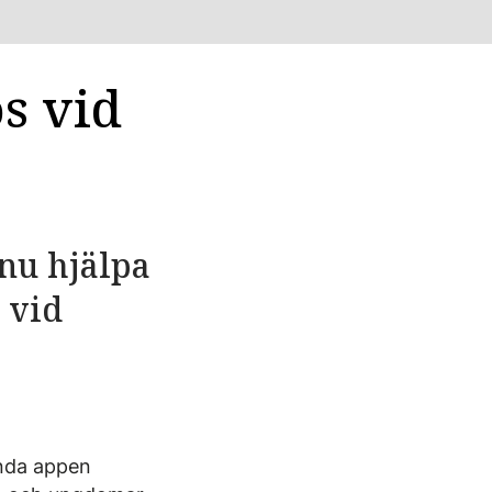
s vid
nu hjälpa
 vid
ända appen