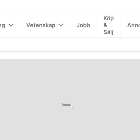
Köp
ng
Vetenskap
Jobb
&
Ann
Sälj
Annons