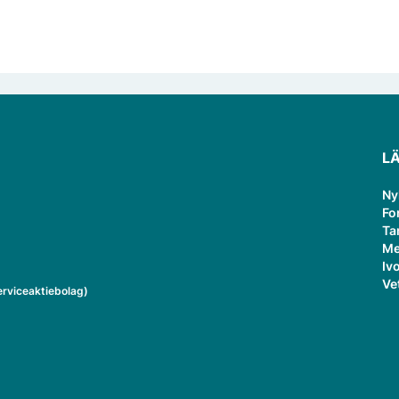
L
Ny
Fo
Ta
Me
Ivo
Ve
rviceaktiebolag)