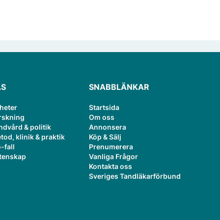
ÄS
SNABBLÄNKAR
heter
Startsida
rskning
Om oss
ndvård & politik
Annonsera
tod, klinik & praktik
Köp & Sälj
-fall
Prenumerera
tenskap
Vanliga Frågor
Kontakta oss
Sveriges Tandläkarförbund