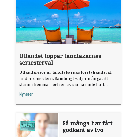
Utlandet toppar tandläkarnas
semesterval
Utlandsresor är tandläkarnas förstahandsval
under semestern. Samtidigt väljer många att
stanna hemma – och en av sju har inte haft
någon sommarledighet alls, enligt "månadens
Nyheter
fråga".
Så många har fått
godkänt av Ivo