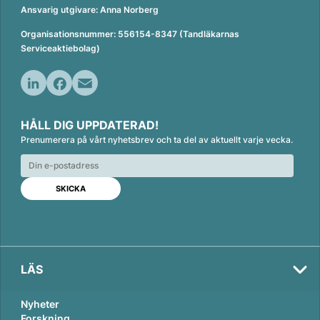
Ansvarig utgivare: Anna Norberg
Organisationsnummer: 556154-8347 (Tandläkarnas
Serviceaktiebolag)
L
F
E
i
a
m
HÅLL DIG UPPDATERAD!
n
c
a
Prenumerera på vårt nyhetsbrev och ta del av aktuellt varje vecka.
k
e
i
e
b
l
d
o
I
o
n
k
LÄS
Nyheter
Forskning