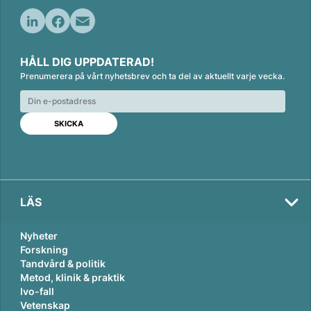
L
F
E
i
a
m
HÅLL DIG UPPDATERAD!
n
c
a
Prenumerera på vårt nyhetsbrev och ta del av aktuellt varje vecka.
k
e
i
e
b
l
d
o
I
o
n
k
LÄS
Nyheter
Forskning
Tandvård & politik
Metod, klinik & praktik
Ivo-fall
Vetenskap