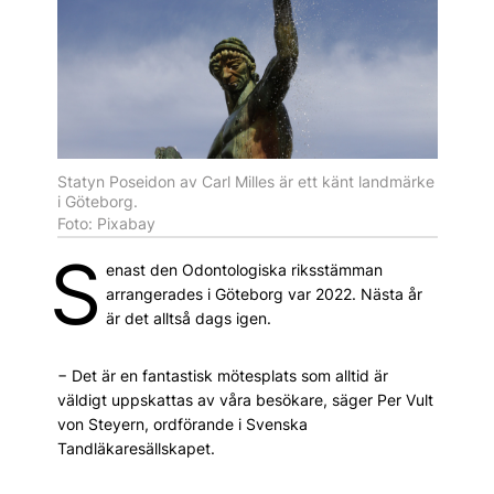
Statyn Poseidon av Carl Milles är ett känt landmärke
i Göteborg.
Foto: Pixabay
S
enast den Odontologiska riksstämman
arrangerades i Göteborg var 2022. Nästa år
är det alltså dags igen.
− Det är en fantastisk mötesplats som alltid är
väldigt uppskattas av våra besökare, säger Per Vult
von Steyern, ordförande i Svenska
Tandläkaresällskapet.