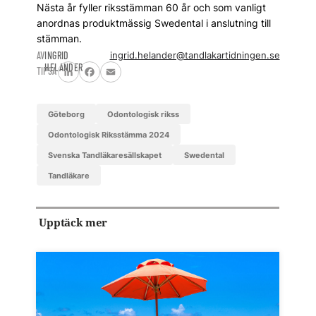
Nästa år fyller riksstämman 60 år och som vanligt
anordnas produktmässig Swedental i anslutning till
stämman.
AV
INGRID
ingrid.helander@tandlakartidningen.se
HELANDER
TIPSA
LinkedIn
Facebook
Email
göteborg
odontologisk rikss
Odontologisk Riksstämma 2024
Svenska Tandläkaresällskapet
Swedental
tandläkare
Upptäck mer