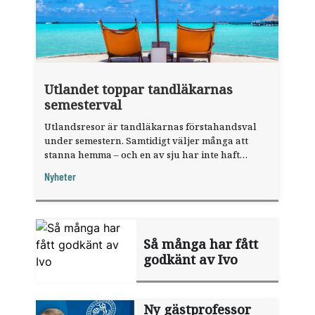
Utlandet toppar tandläkarnas
semesterval
Utlandsresor är tandläkarnas förstahandsval
under semestern. Samtidigt väljer många att
stanna hemma – och en av sju har inte haft
någon sommarledighet alls, enligt "månadens
Nyheter
fråga".
Så många har fått
godkänt av Ivo
Ny gästprofessor