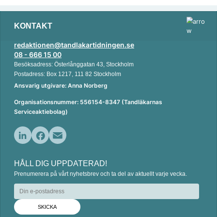
KONTAKT
redaktionen@tandlakartidningen.se
08 - 666 15 00
Besöksadress: Österlånggatan 43, Stockholm
Postadress: Box 1217, 111 82 Stockholm
Ansvarig utgivare: Anna Norberg
Organisationsnummer: 556154-8347 (Tandläkarnas
Serviceaktiebolag)
L
F
E
i
a
m
HÅLL DIG UPPDATERAD!
n
c
a
Prenumerera på vårt nyhetsbrev och ta del av aktuellt varje vecka.
k
e
i
e
b
l
d
o
I
o
n
k