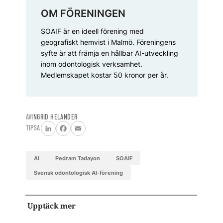
OM FÖRENINGEN
SOAIF är en ideell förening med
geografiskt hemvist i Malmö. Föreningens
syfte är att främja en hållbar AI-utveckling
inom odontologisk verksamhet.
Medlemskapet kostar 50 kronor per år.
AV
INGRID HELANDER
TIPSA
LinkedIn
Facebook
Email
AI
Pedram Tadayon
SOAIF
Svensk odontologisk AI-förening
Upptäck mer