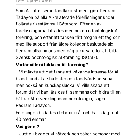
Foto: Patrick Amiri
Som AI-intresserad tandläkarstudent gick Pedram
Tadayon på alla AI-relaterade föreläsningar under
fjolårets riksstämma i Göteborg. Efter en av
föreläsningarna luftades idén om en odontologisk AI-
förening, och efter att tanken fått mogna ett tag och
med lite support från äldre kollegor beslutade sig
Pedram tillsammans med några kursare för att bilda
Svensk odontologisk AI-förening (SOAIF).
Varför ville ni bilda en AI-förening?
– Vi märkte att det fanns ett växande intresse för AI
bland tandläkarstudenter och tandvårdspersonal,
men också en kunskapslucka. Vi ville skapa ett
forum där vi kan lära oss tillsammans och bidra till en
hållbar AI-utveckling inom odontologin, säger
Pedram Tadayon.
Föreningen bildades i februari i år och har i dag runt
40 medlemmar.
Vad gör ni?
– Just nu bygger vi nätverk och söker personer med