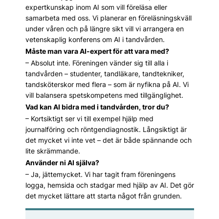
expertkunskap inom AI som vill föreläsa eller
samarbeta med oss. Vi planerar en föreläsningskväll
under våren och på längre sikt vill vi arrangera en
vetenskaplig konferens om AI i tandvården.
Måste man vara AI-expert för att vara med?
– Absolut inte. Föreningen vänder sig till alla i
tandvården – studenter, tandläkare, tandtekniker,
tandsköterskor med flera – som är nyfikna på AI. Vi
vill balansera spetskompetens med tillgänglighet.
Vad kan AI bidra med i tandvården, tror du?
– Kortsiktigt ser vi till exempel hjälp med
journalföring och röntgendiagnostik. Långsiktigt är
det mycket vi inte vet – det är både spännande och
lite skrämmande.
Använder ni AI själva?
– Ja, jättemycket. Vi har tagit fram föreningens
logga, hemsida och stadgar med hjälp av AI. Det gör
det mycket lättare att starta något från grunden.