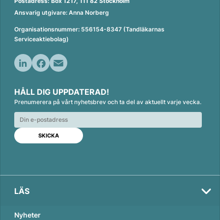
Postadress: Box 1217, 111 82 Stockholm
Ansvarig utgivare: Anna Norberg
Organisationsnummer: 556154-8347 (Tandläkarnas
Serviceaktiebolag)
L
F
E
i
a
m
HÅLL DIG UPPDATERAD!
n
c
a
Prenumerera på vårt nyhetsbrev och ta del av aktuellt varje vecka.
k
e
i
e
b
l
d
o
I
o
n
k
LÄS
Nyheter