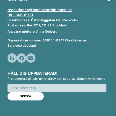
redaktionen@tandlakartidningen.se
08 - 666 15 00
Besöksadress: Österlånggatan 43, Stockholm
Postadress: Box 1217, 111 82 Stockholm
Ansvarig utgivare: Anna Norberg
Organisationsnummer: 556154-8347 (Tandläkarnas
Serviceaktiebolag)
L
F
E
i
a
m
HÅLL DIG UPPDATERAD!
n
c
a
Prenumerera på vårt nyhetsbrev och ta del av aktuellt varje vecka.
k
e
i
e
b
l
d
o
I
o
n
k