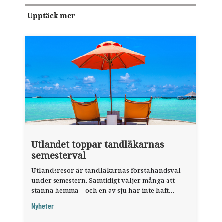
Upptäck mer
Utlandet toppar tandläkarnas
semesterval
Utlandsresor är tandläkarnas förstahandsval
under semestern. Samtidigt väljer många att
stanna hemma – och en av sju har inte haft
någon sommarledighet alls, enligt "månadens
Nyheter
fråga".