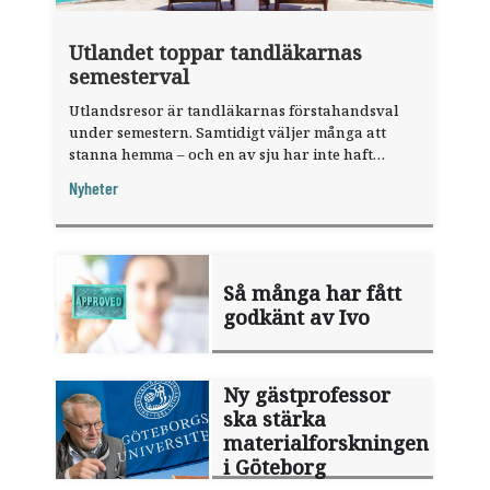
Utlandet toppar tandläkarnas
semesterval
Utlandsresor är tandläkarnas förstahandsval
under semestern. Samtidigt väljer många att
stanna hemma – och en av sju har inte haft
någon sommarledighet alls, enligt "månadens
Nyheter
fråga".
Så många har fått
godkänt av Ivo
Ny gästprofessor
ska stärka
materialforskningen
i Göteborg