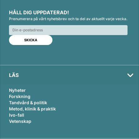
L
F
E
i
a
m
HÅLL DIG UPPDATERAD!
n
c
a
Prenumerera på vårt nyhetsbrev och ta del av aktuellt varje vecka.
k
e
i
e
b
l
d
o
I
o
n
k
LÄS
Nyheter
Forskning
Tandvård & politik
Metod, klinik & praktik
Ivo-fall
Vetenskap