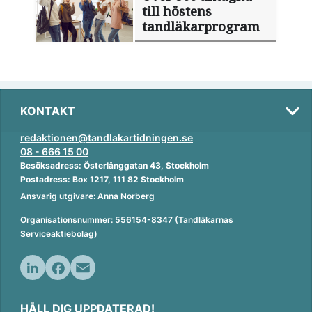
till höstens
tandläkarprogram
KONTAKT
redaktionen@tandlakartidningen.se
08 - 666 15 00
Besöksadress: Österlånggatan 43, Stockholm
Postadress: Box 1217, 111 82 Stockholm
Ansvarig utgivare: Anna Norberg
Organisationsnummer: 556154-8347 (Tandläkarnas
Serviceaktiebolag)
L
F
E
i
a
m
HÅLL DIG UPPDATERAD!