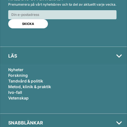
n
c
a
Prenumerera på vårt nyhetsbrev och ta del av aktuellt varje vecka.
k
e
i
e
b
l
d
o
I
o
n
k
LÄS
Nyheter
Forskning
Tandvård & politik
Metod, klinik & praktik
Ivo-fall
Vetenskap
SNABBLÄNKAR