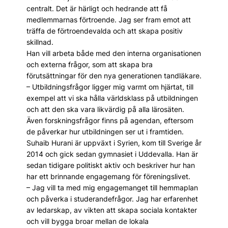
centralt. Det är härligt och hedrande att få
medlemmarnas förtroende. Jag ser fram emot att
träffa de förtroendevalda och att skapa positiv
skillnad.
Han vill arbeta både med den interna organisationen
och externa frågor, som att skapa bra
förutsättningar för den nya generationen tandläkare.
– Utbildningsfrågor ligger mig varmt om hjärtat, till
exempel att vi ska hålla världsklass på utbildningen
och att den ska vara likvärdig på alla lärosäten.
Även forskningsfrågor finns på agendan, eftersom
de påverkar hur utbildningen ser ut i framtiden.
Suhaib Hurani är uppväxt i Syrien, kom till Sverige år
2014 och gick sedan gymnasiet i Uddevalla. Han är
sedan tidigare politiskt aktiv och beskriver hur han
har ett brinnande engagemang för föreningslivet.
– Jag vill ta med mig engagemanget till hemmaplan
och påverka i studerandefrågor. Jag har erfarenhet
av ledarskap, av vikten att skapa sociala kontakter
och vill bygga broar mellan de lokala