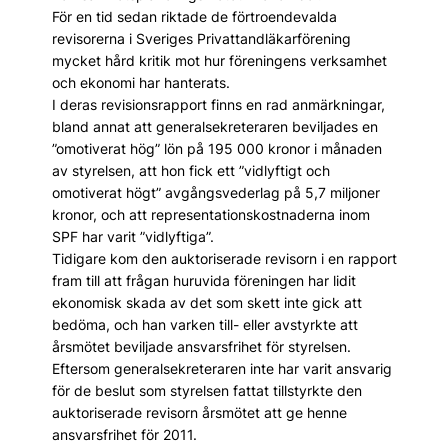
För en tid sedan riktade de förtroendevalda
revisorerna i Sveriges Privattandläkarförening
mycket hård kritik mot hur föreningens verksamhet
och ekonomi har hanterats.
I deras revisionsrapport finns en rad anmärkningar,
bland annat att generalsekreteraren beviljades en
”omotiverat hög” lön på 195 000 kronor i månaden
av styrelsen, att hon fick ett ”vidlyftigt och
omotiverat högt” avgångsvederlag på 5,7 miljoner
kronor, och att representationskostnaderna inom
SPF har varit ”vidlyftiga”.
Tidigare kom den auktoriserade revisorn i en rapport
fram till att frågan huruvida föreningen har lidit
ekonomisk skada av det som skett inte gick att
bedöma, och han varken till- eller avstyrkte att
årsmötet beviljade ansvarsfrihet för styrelsen.
Eftersom generalsekreteraren inte har varit ansvarig
för de beslut som styrelsen fattat tillstyrkte den
auktoriserade revisorn årsmötet att ge henne
ansvarsfrihet för 2011.