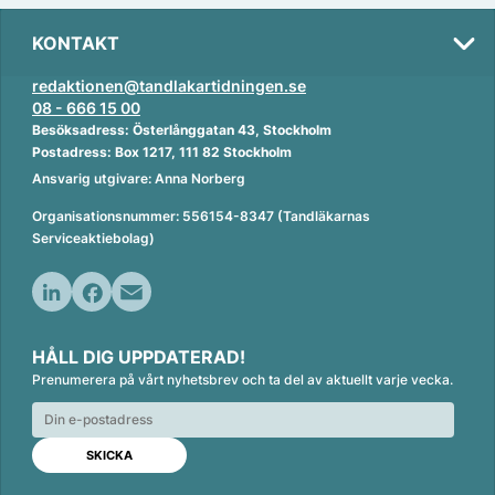
KONTAKT
redaktionen@tandlakartidningen.se
08 - 666 15 00
Besöksadress: Österlånggatan 43, Stockholm
Postadress: Box 1217, 111 82 Stockholm
Ansvarig utgivare: Anna Norberg
Organisationsnummer: 556154-8347 (Tandläkarnas
Serviceaktiebolag)
L
F
E
i
a
m
HÅLL DIG UPPDATERAD!
n
c
a
Prenumerera på vårt nyhetsbrev och ta del av aktuellt varje vecka.
k
e
i
e
b
l
d
o
I
o
n
k