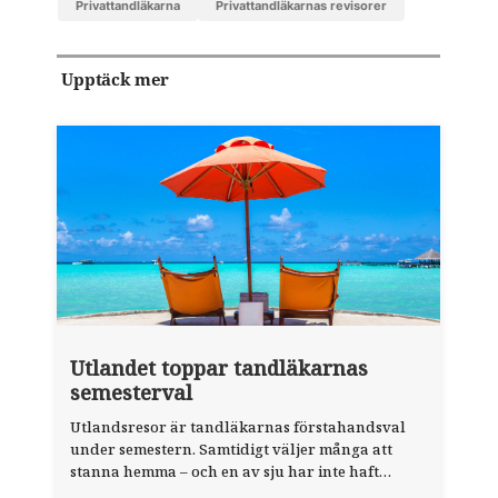
Privattandläkarna
Privattandläkarnas revisorer
Upptäck mer
Utlandet toppar tandläkarnas
semesterval
Utlandsresor är tandläkarnas förstahandsval
under semestern. Samtidigt väljer många att
stanna hemma – och en av sju har inte haft
någon sommarledighet alls, enligt "månadens