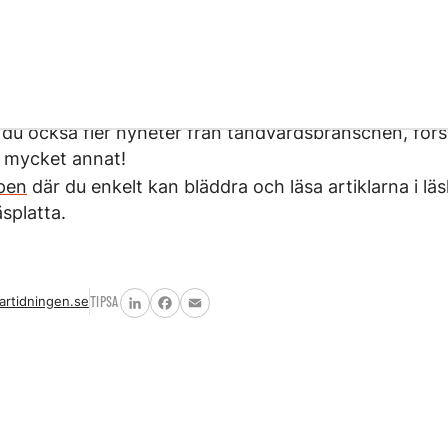
r du också fler nyheter från tandvårdsbranschen, for
h mycket annat!
ppen
där du enkelt kan bläddra och läsa artiklarna i lä
äsplatta.
artidningen.se
TIPSA
LinkedIn
Facebook
Email