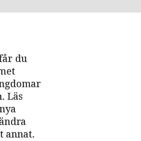
får du
met
 ungdomar
. Läs
 nya
rändra
t annat.