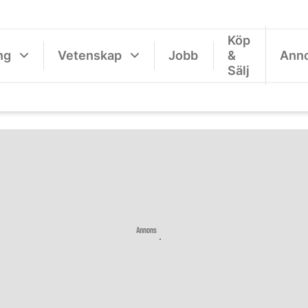
Köp
ng
Vetenskap
Jobb
&
Ann
Sälj
Annons