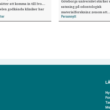
Göteborgs universitet stärker 
sätter att komma in till Ivo.
satsning på odontologisk
elen godkända kliniker har
materialforskning genom att
, visar nya siffror.
ter
Personnytt
knyta forskaren Pekka Vallittu 
verksamheten som gästprofess
L
Ny
Fo
Ta
Me