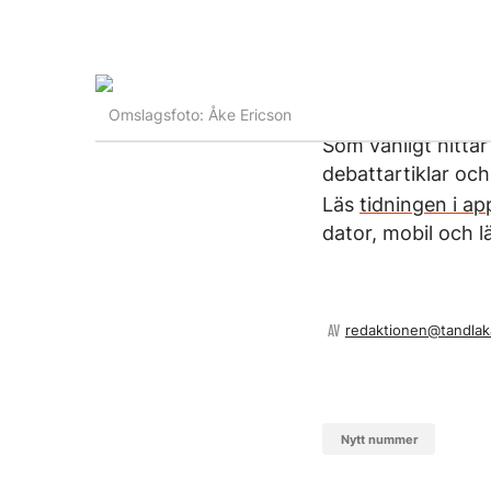
Omslagsfoto: Åke Ericson
Som vanligt hitta
debattartiklar oc
Läs
tidningen i a
dator, mobil och l
AV
redaktionen@tandlak
Nytt nummer