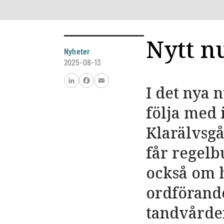
Nytt 
Nyheter
2025-08-13
I det nya 
LinkedIn
Facebook
Email
följa med
Klarälvsg
får regelb
också om 
ordförand
tandvården