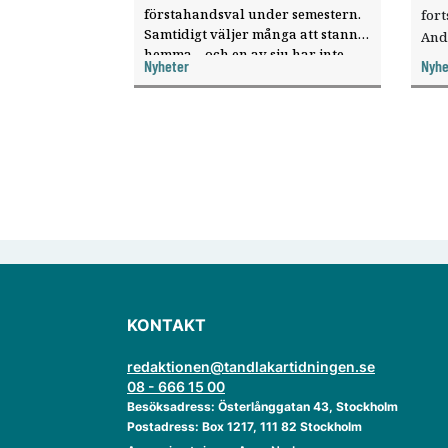
förstahandsval under semestern.
fort
Samtidigt väljer många att stanna
And
hemma – och en av sju har inte
ökat
Nyheter
Nyhe
haft någon sommarledighet alls,
enligt "månadens fråga".
KONTAKT
redaktionen@tandlakartidningen.se
08 - 666 15 00
Besöksadress: Österlånggatan 43, Stockholm
Postadress: Box 1217, 111 82 Stockholm