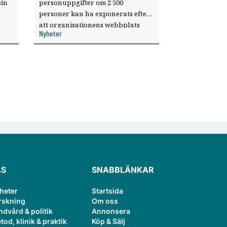
sin
personuppgifter om 2 500
personer kan ha exponerats efter
att organisationens webbplats
Nyheter
till
utnyttjats genom en sårbarhet i ett
or.
publiceringsverktyg.
ÄS
SNABBLÄNKAR
heter
Startsida
rskning
Om oss
ndvård & politik
Annonsera
tod, klinik & praktik
Köp & Sälj