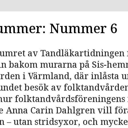
nummer: Nummer 6
numret av Tandläkartidningen 
 in bakom murarna på Sis-hem
ården i Värmland, där inlåsta
undet besök av folktandvården
hur folktandvårdsföreningens
e Anna Carin Dahlgren vill fö
 – utan stridsyxor, och mycke