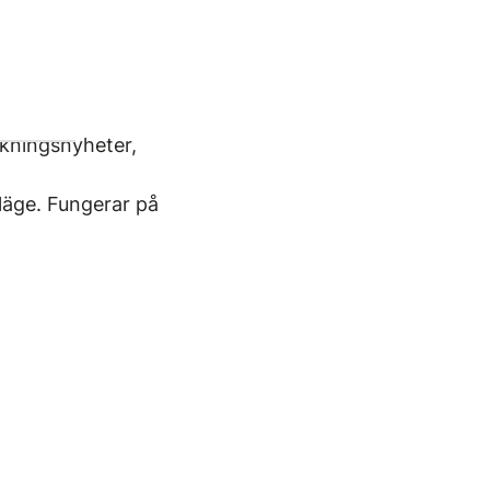
skningsnyheter,
släge. Fungerar på