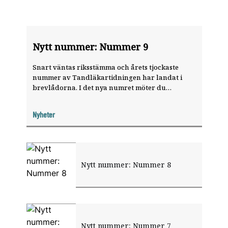
Nytt nummer: Nummer 9
Snart väntas riksstämma och årets tjockaste
nummer av Tandläkartidningen har landat i
brevlådorna. I det nya numret möter du
hovtandläkaren Anders Ericson, kan läsa om det
nya vårdförloppet för karies och hittar allt du
Nyheter
behöver veta inför den odontologiska
riksstämman.
Nytt nummer: Nummer 8
Nytt nummer: Nummer 7