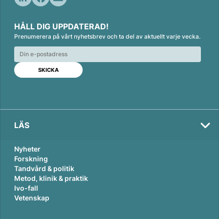
L
F
E
i
a
m
HÅLL DIG UPPDATERAD!
n
c
a
Prenumerera på vårt nyhetsbrev och ta del av aktuellt varje vecka.
k
e
i
e
b
l
d
o
I
o
n
k
LÄS
Nyheter
Forskning
Tandvård & politik
Metod, klinik & praktik
Ivo-fall
Vetenskap