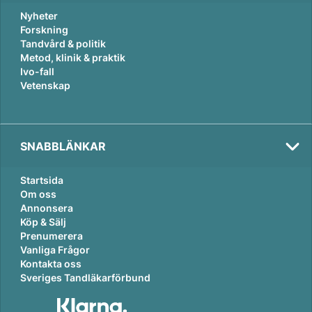
Nyheter
Forskning
Tandvård & politik
Metod, klinik & praktik
Ivo-fall
Vetenskap
SNABBLÄNKAR
Val
2026
Startsida
Om oss
Annonsera
Köp & Sälj
Prenumerera
Vanliga Frågor
Kontakta oss
Sveriges Tandläkarförbund