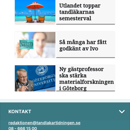
Utlandet toppar
tandläkarnas
semesterval
Så många har fått
godkänt av Ivo
Ny gästprofessor
ska stärka
materialforskningen
i Göteborg
KONTAKT
redaktionen@tandlakartidningen.se
08 - 666 15 00