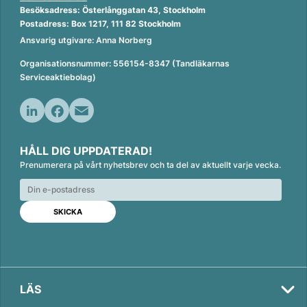
Besöksadress: Österlånggatan 43, Stockholm
Postadress: Box 1217, 111 82 Stockholm
Ansvarig utgivare: Anna Norberg
Organisationsnummer: 556154-8347 (Tandläkarnas
Serviceaktiebolag)
L
F
E
i
a
m
HÅLL DIG UPPDATERAD!
n
c
a
Prenumerera på vårt nyhetsbrev och ta del av aktuellt varje vecka.
k
e
i
e
b
l
d
o
I
o
n
k
LÄS