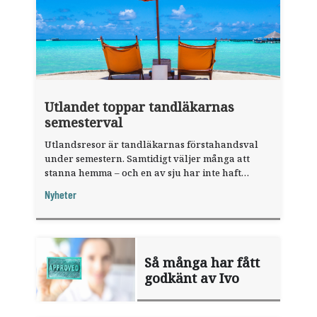
Utlandet toppar tandläkarnas
semesterval
Utlandsresor är tandläkarnas förstahandsval
under semestern. Samtidigt väljer många att
stanna hemma – och en av sju har inte haft
någon sommarledighet alls, enligt "månadens
Nyheter
fråga".
Så många har fått
godkänt av Ivo