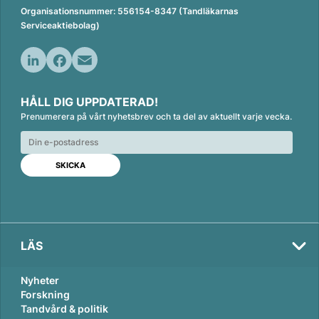
Organisationsnummer: 556154-8347 (Tandläkarnas
Serviceaktiebolag)
L
F
E
i
a
m
HÅLL DIG UPPDATERAD!
n
c
a
Prenumerera på vårt nyhetsbrev och ta del av aktuellt varje vecka.
k
e
i
e
b
l
d
o
I
o
n
k
LÄS
Nyheter
Forskning
Tandvård & politik