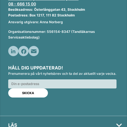
08 - 666 15 00
Besöksadress: Österlånggatan 43, Stockholm
Postadress: Box 1217, 111 82 Stockholm
Ansvarig utgivare: Anna Norberg
Organisationsnummer: 556154-8347 (Tandläkarnas
Serviceaktiebolag)
L
F
E
i
a
m
HÅLL DIG UPPDATERAD!
n
c
a
Prenumerera på vårt nyhetsbrev och ta del av aktuellt varje vecka.
k
e
i
e
b
l
d
o
I
o
n
k
LÄS