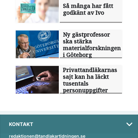
Så många har fått
godkänt av Ivo
Ny gästprofessor
ska stärka
materialforskningen
i Göteborg
Privattandläkarnas
sajt kan ha läckt
tusentals
personuppgifter
KONTAKT
redaktionen@tandlakartidningen.se