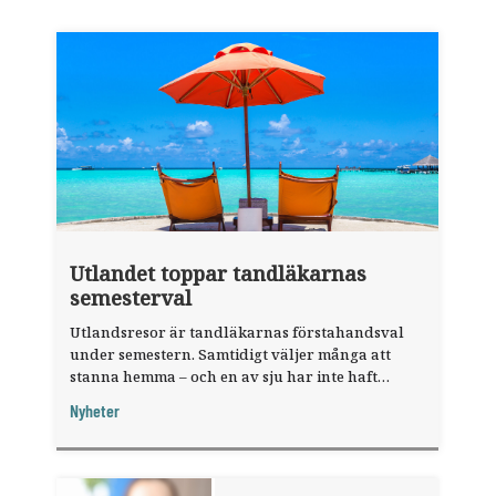
Utlandet toppar tandläkarnas
semesterval
Utlandsresor är tandläkarnas förstahandsval
under semestern. Samtidigt väljer många att
stanna hemma – och en av sju har inte haft
någon sommarledighet alls, enligt "månadens
Nyheter
fråga".