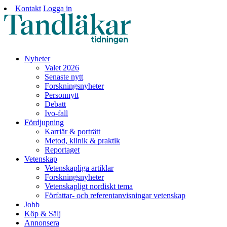
Kontakt
Logga in
Nyheter
Valet 2026
Senaste nytt
Forskningsnyheter
Personnytt
Debatt
Ivo-fall
Fördjupning
Karriär & porträtt
Metod, klinik & praktik
Reportaget
Vetenskap
Vetenskapliga artiklar
Forskningsnyheter
Vetenskapligt nordiskt tema
Författar- och referentanvisningar vetenskap
Jobb
Köp & Sälj
Annonsera