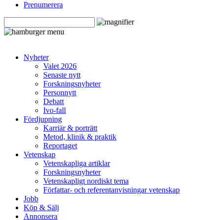
Prenumerera
Nyheter
Valet 2026
Senaste nytt
Forskningsnyheter
Personnytt
Debatt
Ivo-fall
Fördjupning
Karriär & porträtt
Metod, klinik & praktik
Reportaget
Vetenskap
Vetenskapliga artiklar
Forskningsnyheter
Vetenskapligt nordiskt tema
Författar- och referentanvisningar vetenskap
Jobb
Köp & Sälj
Annonsera