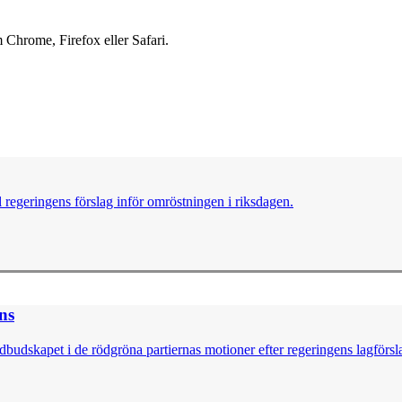
 Chrome, Firefox eller Safari.
ll regeringens förslag inför omröstningen i riksdagen.
ns
dbudskapet i de rödgröna partiernas motioner efter regeringens lagförsla