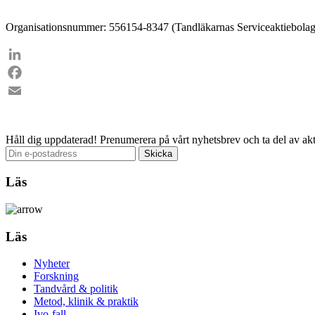
Organisationsnummer: 556154-8347 (Tandläkarnas Serviceaktiebolag
LinkedIn
Facebook
Email
Håll dig uppdaterad!
Prenumerera på vårt nyhetsbrev och ta del av akt
Läs
Läs
Nyheter
Forskning
Tandvård & politik
Metod, klinik & praktik
Ivo-fall