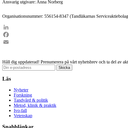
Ansvarig utgivare: Anna Norberg
Organisationsnummer: 556154-8347 (Tandläkarnas Serviceaktiebolag
LinkedIn
Facebook
Email
Håll dig uppdaterad!
Prenumerera på vårt nyhetsbrev och ta del av akt
Läs
Nyheter
Forskning
Tandvård & politik
Metod, klinik & praktik
Ivo-fall
Vetenskap
Snabblänkar