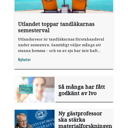
Utlandet toppar tandläkarnas
semesterval
Utlandsresor är tandläkarnas förstahandsval
under semestern. Samtidigt väljer många att
stanna hemma – och en av sju har inte haft
någon sommarledighet alls, enligt "månadens
Nyheter
fråga".
Så många har fått
godkänt av Ivo
Ny gästprofessor
ska stärka
materialforskningen