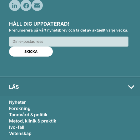
L
F
E
i
a
m
HÅLL DIG UPPDATERAD!
n
c
a
Prenumerera på vårt nyhetsbrev och ta del av aktuellt varje vecka.
k
e
i
e
b
l
d
o
I
o
n
k
LÄS
Nyheter
Forskning
Tandvård & politik
Metod, klinik & praktik
Ivo-fall
Vetenskap