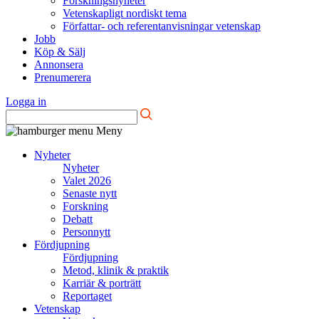
Forskningsnyheter
Vetenskapligt nordiskt tema
Författar- och referentanvisningar vetenskap
Jobb
Köp & Sälj
Annonsera
Prenumerera
Logga in
Meny
Nyheter
Nyheter
Valet 2026
Senaste nytt
Forskning
Debatt
Personnytt
Fördjupning
Fördjupning
Metod, klinik & praktik
Karriär & porträtt
Reportaget
Vetenskap