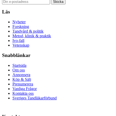
Läs
Nyheter
Forskning
Tandvård & politik
Metod, klinik & praktik
Ivo-fall
Vetenskap
Snabblänkar
Startsida
Om oss
Annonsera
Köp & Sälj
Prenumerera
Vanliga Frågor
Kontakta oss
Sveriges Tandläkarförbund