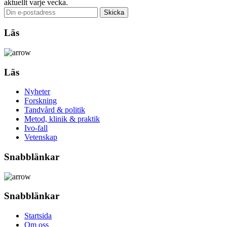
aktuellt varje vecka.
Läs
Läs
Nyheter
Forskning
Tandvård & politik
Metod, klinik & praktik
Ivo-fall
Vetenskap
Snabblänkar
Snabblänkar
Startsida
Om oss