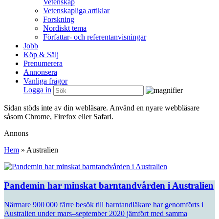
Vetenskap
Vetenskapliga artiklar
Forskning
Nordiskt tema
Författar- och referentanvisningar
Jobb
Köp & Sälj
Prenumerera
Annonsera
Vanliga frågor
Logga in
Sidan stöds inte av din webläsare. Använd en nyare webbläsare
såsom Chrome, Firefox eller Safari.
Annons
Hem
»
Australien
Pandemin har minskat barntandvården i Australien
Närmare 900 000 färre besök till barntandläkare har genomförts i
Australien under mars–september 2020 jämfört med samma