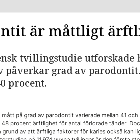
tit är måttligt ärftl
ensk tvillingstudie utforskade
 påverkar grad av parodontit.
0 procent.
ka mått på grad av parodontit varierade mellan 41 oc
48 procent ärftlighet för antal förlorade tänder. Doc
 grund av att ärftliga faktorer för karies också kan 
erstudien på 11 974 vuxna tvillingar är den första sto