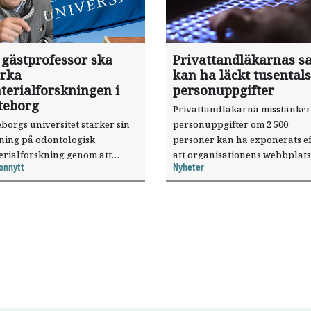
 gästprofessor ska
Privattandläkarnas sa
ärka
kan ha läckt tusentals
terialforskningen i
personuppgifter
teborg
Privattandläkarna misstänker
borgs universitet stärker sin
personuppgifter om 2 500
sning på odontologisk
personer kan ha exponerats ef
erialforskning genom att
att organisationens webbplats
onnytt
Nyheter
a forskaren Pekka Vallittu till
utnyttjats genom en sårbarhet 
ksamheten som gästprofessor.
publiceringsverktyg.