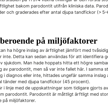
rftlighet bakom parodontit utifrån kliniska data. Par
lder och graderades efter antal djupa tandfickor (> 5
 beroende på miljöfaktorer
an ha högre inslag av ärftlighet jämfört med tvåsid
r inte. Detta kan sedan användas för att identifiera 
av sjukdom. Man hade hoppats hitta ett högre samb
g av parodontit, men så var inte fallet här. I samma 
g i diagnos eller inte, hittades ungefär samma inslag 
l tänder med djupa tandfickor (45 procent).
är i linje med de uppskattningar som tidigare gjorts a
 parodontit. Parodontit är måttligt ärftligt med stor
 på miljöfaktorer.