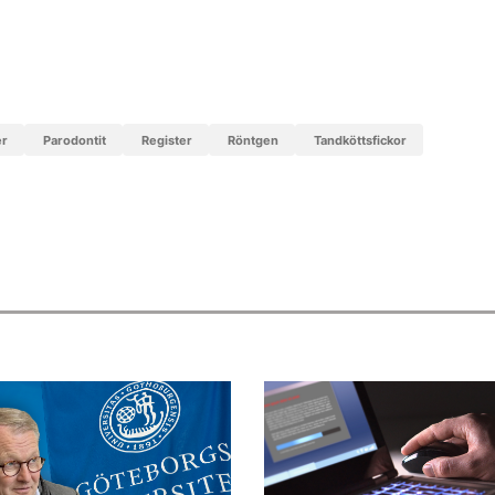
er
parodontit
register
röntgen
tandköttsfickor