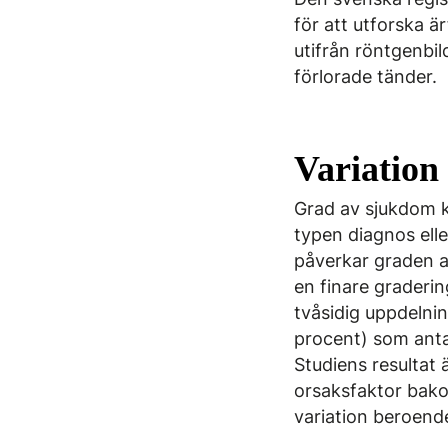
för att utforska ä
utifrån röntgenbi
förlorade tänder.
Variation
Grad av sjukdom k
typen diagnos elle
påverkar graden 
en finare graderin
tvåsidig uppdelnin
procent) som anta
Studiens resultat 
orsaksfaktor bakom
variation beroende