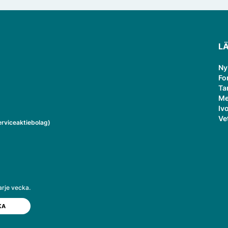
L
Ny
Fo
Ta
Me
Ivo
Ve
rviceaktiebolag)
arje vecka.