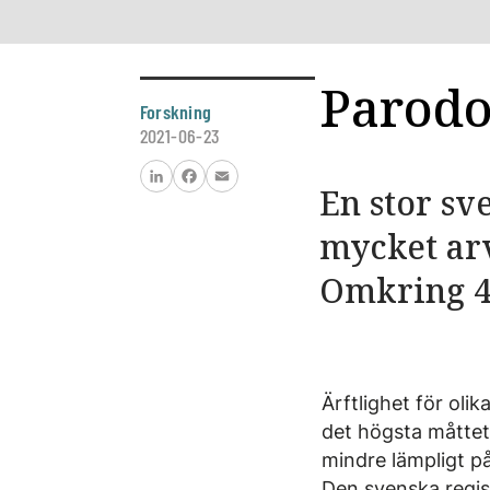
Parodon
Forskning
2021-06-23
En stor sv
LinkedIn
Facebook
Email
mycket arv
Omkring 4
Ärftlighet för oli
det högsta måttet 
mindre lämpligt på
Den svenska regist