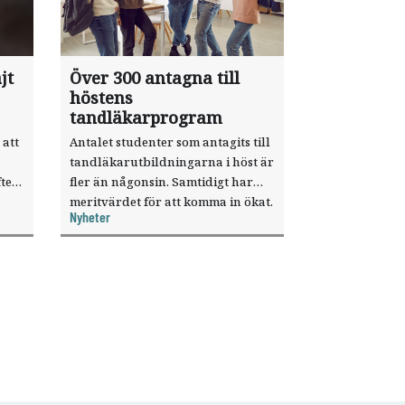
jt
Över 300 antagna till
höstens
tandläkarprogram
 att
Antalet studenter som antagits till
tandläkarutbildningarna i höst är
ter
fler än någonsin. Samtidigt har
meritvärdet för att komma in ökat.
Nyheter
i ett