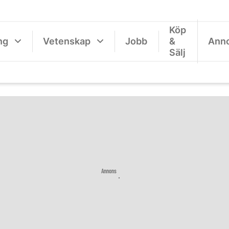
Köp
ng
Vetenskap
Jobb
&
Ann
Sälj
Annons