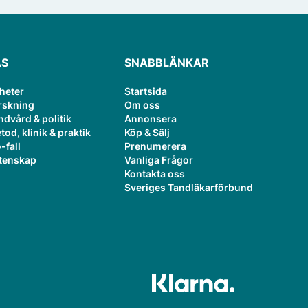
ÄS
SNABBLÄNKAR
heter
Startsida
rskning
Om oss
ndvård & politik
Annonsera
tod, klinik & praktik
Köp & Sälj
-fall
Prenumerera
tenskap
Vanliga Frågor
Kontakta oss
Sveriges Tandläkarförbund