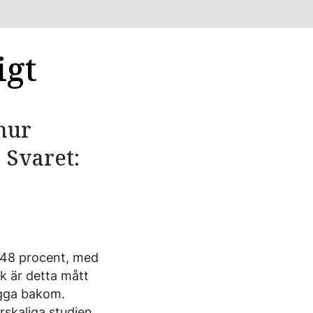
igt
 hur
 Svaret:
h 48 procent, med
k är detta mått
ligga bakom.
rskaliga studien