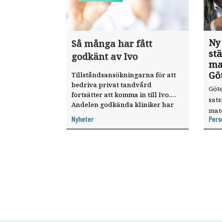
Ny
Så många har fått
st
godkänt av Ivo
ma
Gö
Tillståndsansökningarna för att
bedriva privat tandvård
Göte
fortsätter att komma in till Ivo.
sat
Andelen godkända kliniker har
mat
ökat, visar nya siffror.
Nyheter
Pers
knyt
ver