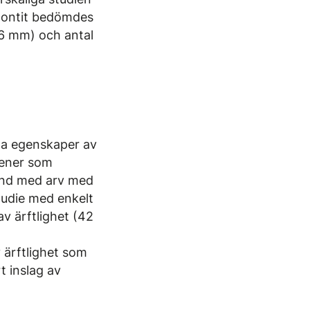
odontit bedömdes
–6 mm) och antal
iga egenskaper av
gener som
and med arv med
studie med enkelt
av ärftlighet (42
v ärftlighet som
t inslag av