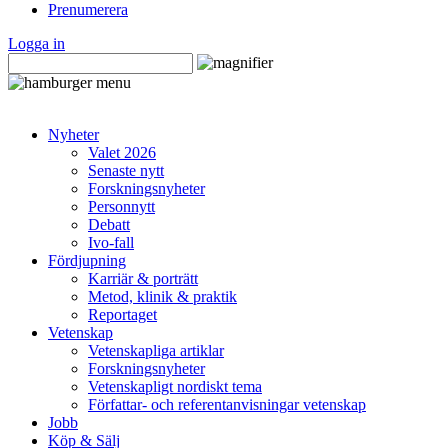
Prenumerera
Logga in
Nyheter
Valet 2026
Senaste nytt
Forskningsnyheter
Personnytt
Debatt
Ivo-fall
Fördjupning
Karriär & porträtt
Metod, klinik & praktik
Reportaget
Vetenskap
Vetenskapliga artiklar
Forskningsnyheter
Vetenskapligt nordiskt tema
Författar- och referentanvisningar vetenskap
Jobb
Köp & Sälj