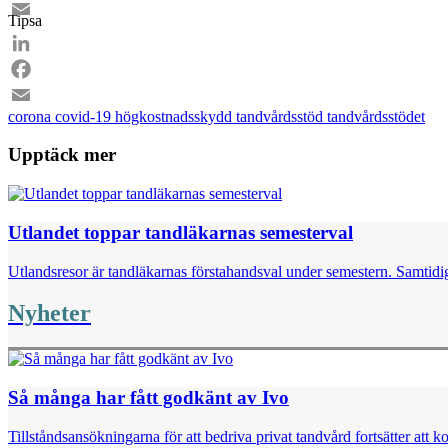
Facebook
Tipsa
Email
LinkedIn
Facebook
corona
covid-19
högkostnadsskydd
tandvårdsstöd
tandvårdsstödet
Email
Upptäck mer
Utlandet toppar tandläkarnas semesterval
Utlandsresor är tandläkarnas förstahandsval under semestern. Samtidig
Nyheter
Så många har fått godkänt av Ivo
Tillståndsansökningarna för att bedriva privat tandvård fortsätter att k