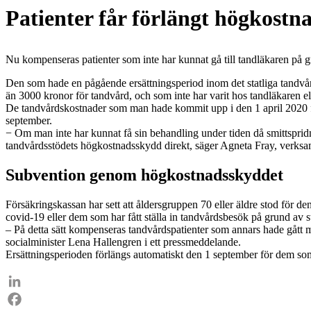
Patienter får förlängt högkost
Nu kompenseras patienter som inte har kunnat gå till tandläkaren på
Den som hade en pågående ersättningsperiod inom det statliga tandvårdss
än 3000 kronor för tandvård, och som inte har varit hos tandläkaren ell
De tandvårdskostnader som man hade kommit upp i den 1 april 2020 f
september.
− Om man inte har kunnat få sin behandling under tiden då smittspridn
tandvårdsstödets högkostnadsskydd direkt, säger Agneta Fray, verksam
Subvention genom högkostnadsskyddet
Försäkringskassan har sett att åldersgruppen 70 eller äldre stod för d
covid-19 eller dem som har fått ställa in tandvårdsbesök på grund av 
– På detta sätt kompenseras tandvårdspatienter som annars hade gått m
socialminister Lena Hallengren i ett pressmeddelande.
Ersättningsperioden förlängs automatiskt den 1 september för dem som h
LinkedIn