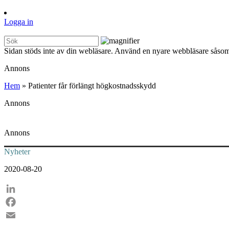
Logga in
Sidan stöds inte av din webläsare. Använd en nyare webbläsare såsom
Annons
Hem
»
Patienter får förlängt högkostnadsskydd
Annons
Annons
Nyheter
2020-08-20
LinkedIn
Facebook
Email