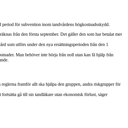
ngd period för subvention inom tandvårdens högkostnadsskydd.
e räknas från den första september. Det gäller den som har betalat mer
rd som utförs under den nya ersättningsperioden från den 1
tnader. Man behöver inte börja från noll utan kan få hjälp från
ande.
 reglerna framför allt ska hjälpa den gruppen, andra riskgrupper för
rtsätta gå till sin tandläkare utan ekonomisk förlust, säger