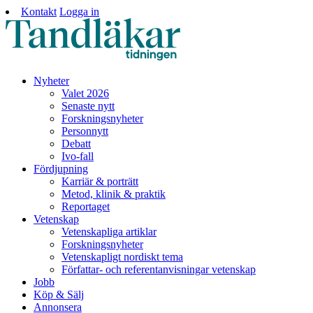
Kontakt
Logga in
Nyheter
Valet 2026
Senaste nytt
Forskningsnyheter
Personnytt
Debatt
Ivo-fall
Fördjupning
Karriär & porträtt
Metod, klinik & praktik
Reportaget
Vetenskap
Vetenskapliga artiklar
Forskningsnyheter
Vetenskapligt nordiskt tema
Författar- och referentanvisningar vetenskap
Jobb
Köp & Sälj
Annonsera