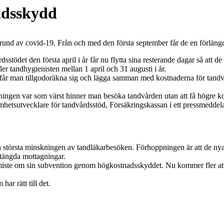
nadsskydd
 grund av covid-19. Från och med den första september får de en förlä
tödet den första april i år får nu flytta sina resterande dagar så att d
er tandhygienisten mellan 1 april och 31 augusti i år.
år man tillgodoräkna sig och lägga samman med kostnaderna för tandvå
ingen var som värst hinner man besöka tandvården utan att få högre kos
hetsutvecklare för tandvårdsstöd, Försäkringskassan i ett pressmeddel
en största minskningen av tandläkarbesöken. Förhoppningen är att de nya
stängda mottagningar.
iste om sin subvention genom högkostnadsskyddet. Nu kommer fler att fo
ar rätt till det.