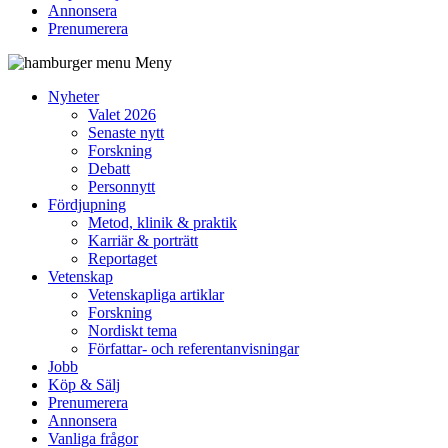
Annonsera
Prenumerera
Meny
Nyheter
Valet 2026
Senaste nytt
Forskning
Debatt
Personnytt
Fördjupning
Metod, klinik & praktik
Karriär & porträtt
Reportaget
Vetenskap
Vetenskapliga artiklar
Forskning
Nordiskt tema
Författar- och referentanvisningar
Jobb
Köp & Sälj
Prenumerera
Annonsera
Vanliga frågor