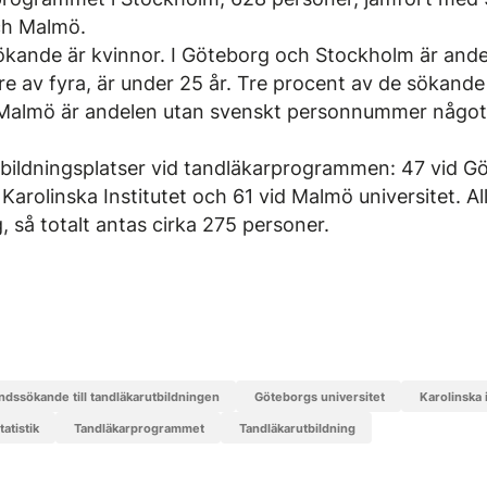
ch Malmö.
sökande är kvinnor. I Göteborg och Stockholm är and
tre av fyra, är under 25 år. Tre procent av de sökand
Malmö är andelen utan svenskt personnummer något 
utbildningsplatser vid tandläkarprogrammen: 47 vid G
d Karolinska Institutet och 61 vid Malmö universitet. Al
, så totalt antas cirka 275 personer.
andssökande till tandläkarutbildningen
Göteborgs universitet
Karolinska 
statistik
tandläkarprogrammet
tandläkarutbildning