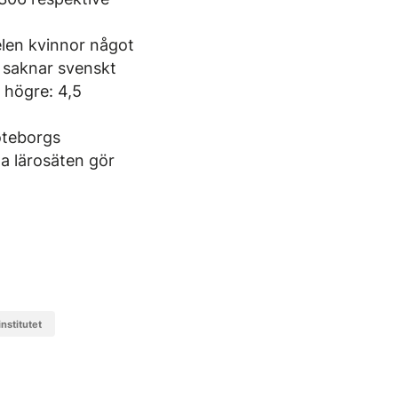
elen kvinnor något
e saknar svenskt
högre: 4,5
öteborgs
la lärosäten gör
institutet