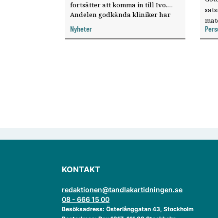
fortsätter att komma in till Ivo.
sat
Andelen godkända kliniker har
mat
ökat, visar nya siffror.
Nyheter
Pers
knyt
ver
KONTAKT
redaktionen@tandlakartidningen.se
08 - 666 15 00
Besöksadress: Österlånggatan 43, Stockholm