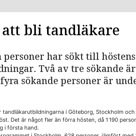
att bli tandläkare
 personer har sökt till höstens
ldningar. Två av tre sökande ä
 fyra sökande personer är unde
r tandläkarutbildningarna i Göteborg, Stockholm o
öst. Det är något fler än förra hösten, då 1 190 person
g i första hand.
ll programmet i Stockholm, 628 personer, jämfört med