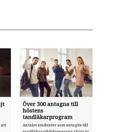
jt
Över 300 antagna till
höstens
tandläkarprogram
 att
Antalet studenter som antagits till
tandläkarutbildningarna i höst är