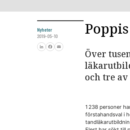
Poppis 
Nyheter
2019-05-10
Över tusen
LinkedIn
Facebook
Email
läkar­utbi
och tre av
1 238 personer ha
förstahandsval i h
tandläkarutbildnin
Flest har sökt ti