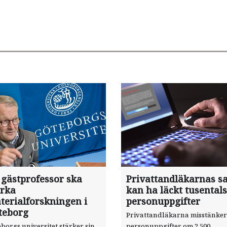
 gästprofessor ska
Privattandläkarnas sa
ärka
kan ha läckt tusentals
terialforskningen i
personuppgifter
teborg
Privattandläkarna misstänker
borgs universitet stärker sin
personuppgifter om 2 500