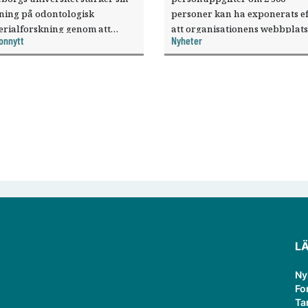
sning på odontologisk
personer kan ha exponerats ef
erialforskning genom att
att organisationens webbplats
onnytt
Nyheter
a forskaren Pekka Vallittu till
utnyttjats genom en sårbarhet 
ksamheten som gästprofessor.
publiceringsverktyg.
L
Ny
Fo
Ta