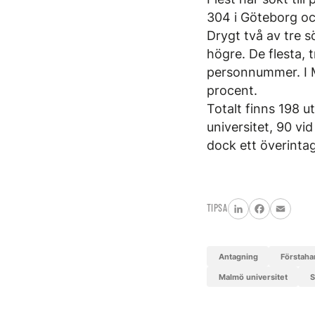
304 i Göteborg o
Drygt två av tre 
högre. De flesta, 
personnummer. I 
procent.
Totalt finns 198 
universitet, 90 vi
dock ett överintag
TIPSA
LinkedIn
Facebook
Email
antagning
förstah
Malmö universitet