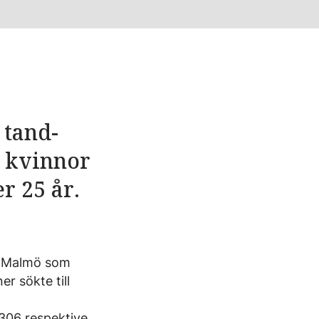
 tand­
r kvinnor
r 25 år.
ch Malmö som
er sökte till
 306 respektive