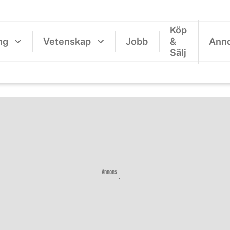
Köp
ng
Vetenskap
Jobb
&
Ann
Sälj
Annons