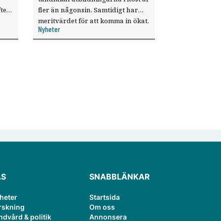
ter
fler än någonsin. Samtidigt har
meritvärdet för att komma in ökat.
Nyheter
i ett
ÄS
SNABBLÄNKAR
heter
Startsida
rskning
Om oss
ndvård & politik
Annonsera