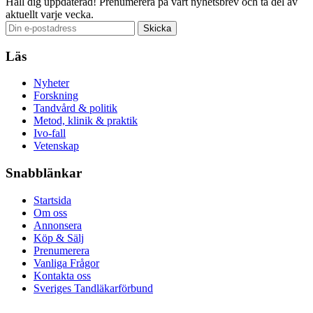
Håll dig uppdaterad!
Prenumerera på vårt nyhetsbrev och ta del av
aktuellt varje vecka.
Läs
Nyheter
Forskning
Tandvård & politik
Metod, klinik & praktik
Ivo-fall
Vetenskap
Snabblänkar
Startsida
Om oss
Annonsera
Köp & Sälj
Prenumerera
Vanliga Frågor
Kontakta oss
Sveriges Tandläkarförbund