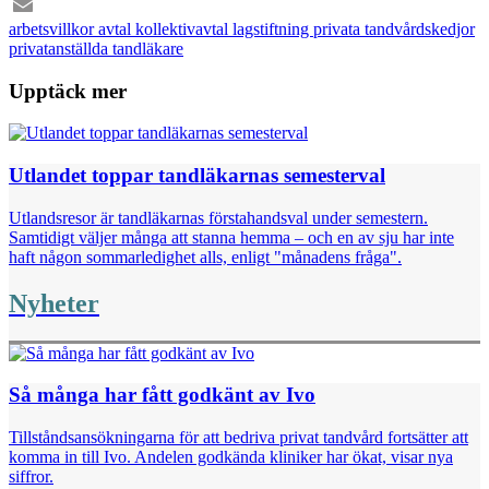
Facebook
arbetsvillkor
avtal
kollektivavtal
lagstiftning
privata tandvårdskedjor
Email
privatanställda tandläkare
Upptäck mer
Utlandet toppar tandläkarnas semesterval
Utlandsresor är tandläkarnas förstahandsval under semestern.
Samtidigt väljer många att stanna hemma – och en av sju har inte
haft någon sommarledighet alls, enligt "månadens fråga".
Nyheter
Så många har fått godkänt av Ivo
Tillståndsansökningarna för att bedriva privat tandvård fortsätter att
komma in till Ivo. Andelen godkända kliniker har ökat, visar nya
siffror.