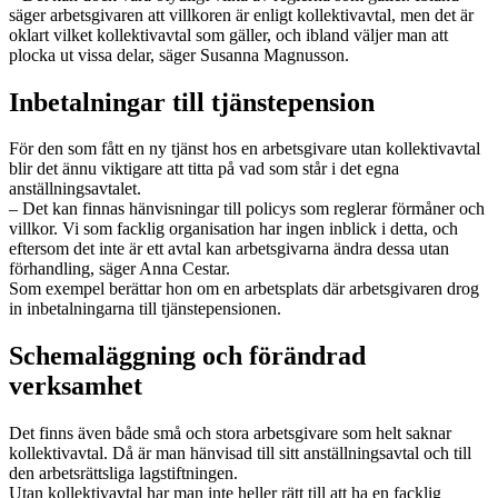
säger arbetsgivaren att villkoren är enligt kollektivavtal, men det är
oklart vilket kollektivavtal som gäller, och ibland väljer man att
plocka ut vissa delar, säger Susanna Magnusson.
Inbetalningar till tjänstepension
För den som fått en ny tjänst hos en arbetsgivare utan kollektivavtal
blir det ännu viktigare att titta på vad som står i det egna
anställningsavtalet.
– Det kan finnas hänvisningar till policys som reglerar förmåner och
villkor. Vi som facklig organisation har ingen inblick i detta, och
eftersom det inte är ett avtal kan arbetsgivarna ändra dessa utan
förhandling, säger Anna Cestar.
Som exempel berättar hon om en arbetsplats där arbetsgivaren drog
in inbetalningarna till tjänstepensionen.
Schemaläggning och förändrad
verksamhet
Det finns även både små och stora arbetsgivare som helt saknar
kollektivavtal. Då är man hänvisad till sitt anställningsavtal och till
den arbetsrättsliga lagstiftningen.
Utan kollektivavtal har man inte heller rätt till att ha en facklig