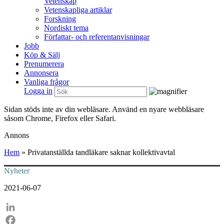
Vetenskap
Vetenskapliga artiklar
Forskning
Nordiskt tema
Författar- och referentanvisningar
Jobb
Köp & Sälj
Prenumerera
Annonsera
Vanliga frågor
Logga in
Sidan stöds inte av din webläsare. Använd en nyare webbläsare
såsom Chrome, Firefox eller Safari.
Annons
Hem
»
Privatanställda tandläkare saknar kollektivavtal
Nyheter
2021-06-07
LinkedIn