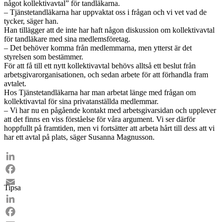
något kollektivavtal” för tandläkarna.
– Tjänstetandläkarna har uppvaktat oss i frågan och vi vet vad de
tycker, säger han.
Han tillägger att de inte har haft någon diskussion om kollektivavtal
för tandläkare med sina medlems­företag.
– Det behöver komma från medlemmarna, men ytterst är det
styrelsen som bestämmer.
För att få till ett nytt kollektivavtal behövs alltså ett beslut från
arbetsgivarorganisationen, och sedan arbete för att förhandla fram
avtalet.
Hos Tjänstetandläkarna har man arbetat länge med frågan om
kollektivavtal för sina privatanställda medlemmar.
– Vi har nu en pågående kontakt med arbetsgivarsidan och upplever
att det finns en viss förståelse för våra argument. Vi ser därför
hoppfullt på fram­tiden, men vi fortsätter att arbeta hårt till dess att vi
har ett avtal på plats, säger Susanna Magnusson.
LinkedIn
Facebook
Tipsa
Email
LinkedIn