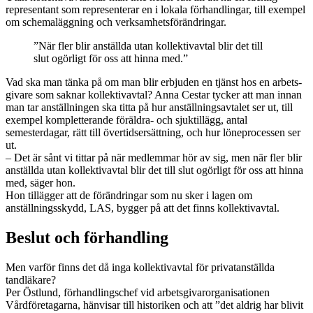
representant som representerar en i lokala förhandlingar, till exempel
om schemaläggning och verksamhetsförändringar.
”När fler blir anställda utan kollektivavtal blir det till
slut ogörligt för oss att hinna med.”
Vad ska man tänka på om man blir erbjuden en tjänst hos en arbets­
givare som saknar kollektivavtal? Anna Cestar tycker att man innan
man tar anställningen ska titta på hur anställningsavtalet ser ut, till
exempel kompletterande föräldra- och sjuktillägg, antal
semesterdagar, rätt till övertidsersättning, och hur löneprocessen ser
ut.
– Det är sånt vi tittar på när medlemmar hör av sig, men när fler blir
anställda utan kollektivavtal blir det till slut ogörligt för oss att hinna
med, säger hon.
Hon tillägger att de förändringar som nu sker i lagen om
anställningsskydd, LAS, bygger på att det finns kollektivavtal.
Beslut och förhandling
Men varför finns det då inga kollektivavtal för privatanställda
tandläkare?
Per Östlund, förhandlingschef vid arbetsgivarorganisationen
Vårdföretagarna, hänvisar till historiken och att ”det aldrig har blivit