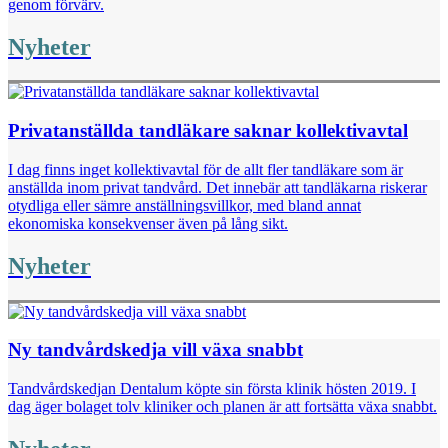
genom förvärv.
Nyheter
Privatanställda tandläkare saknar kollektivavtal
I dag finns inget kollektivavtal för de allt fler tandläkare som är
anställda inom privat tandvård. Det innebär att tandläkarna riskerar
otydliga eller sämre anställningsvillkor, med bland annat
ekonomiska konsekvenser även på lång sikt.
Nyheter
Ny tandvårdskedja vill växa snabbt
Tandvårdskedjan Dentalum köpte sin första klinik hösten 2019. I
dag äger bolaget tolv kliniker och planen är att fortsätta växa snabbt.