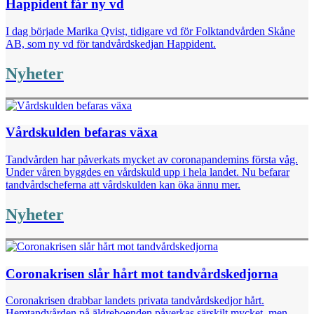
Happident får ny vd
I dag började Marika Qvist, tidigare vd för Folktandvården Skåne
AB, som ny vd för tandvårdskedjan Happident.
Nyheter
Vårdskulden befaras växa
Tandvården har påverkats mycket av coronapandemins första våg.
Under våren byggdes en vårdskuld upp i hela landet. Nu befarar
tandvårdscheferna att vårdskulden kan öka ännu mer.
Nyheter
Coronakrisen slår hårt mot tandvårdskedjorna
Coronakrisen drabbar landets privata tandvårdskedjor hårt.
Hemtandvården på äldreboenden påverkas särskilt mycket, men