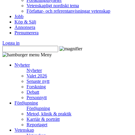
Forskningsnyheter
Vetenskapligt nordiskt tema
Författar- och referentanvisningar vetenskap
Jobb
Köp & Sälj
Annonsera
Prenumerera
Logga in
Meny
Nyheter
Nyheter
Valet 2026
Senaste nytt
Forskning
Debatt
Personnytt
Fördjupning
Fördjupning
Metod, klinik & praktik
Karriär & porträtt
Reportaget
Vetenskap