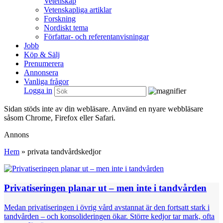
Vetenskap
Vetenskapliga artiklar
Forskning
Nordiskt tema
Författar- och referentanvisningar
Jobb
Köp & Sälj
Prenumerera
Annonsera
Vanliga frågor
Logga in
Sidan stöds inte av din webläsare. Använd en nyare webbläsare
såsom Chrome, Firefox eller Safari.
Annons
Hem
»
privata tandvårdskedjor
Privatiseringen planar ut – men inte i tandvården
Medan privatiseringen i övrig vård avstannat är den fortsatt stark i
tandvården – och konsolideringen ökar. Större kedjor tar mark, ofta