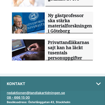
Ny gästprofessor
ska stärka
materialforskningen
i Göteborg
Privattandläkarnas
sajt kan ha läckt
tusentals
personuppgifter
KONTAKT
redaktionen@tandlakartidningen.se
08 - 666 15 00
Besöksadress: Österlånggatan 43, Stockholm