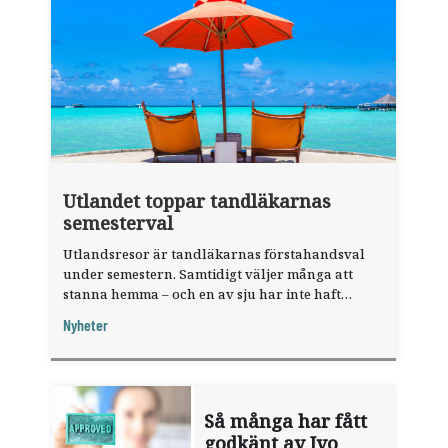
Utlandet toppar tandläkarnas
semesterval
Utlandsresor är tandläkarnas förstahandsval
under semestern. Samtidigt väljer många att
stanna hemma – och en av sju har inte haft
någon sommarledighet alls, enligt "månadens
Nyheter
fråga".
Så många har fått
godkänt av Ivo