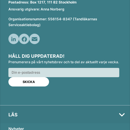
Postadress: Box 1217, 111 82 Stockholm
Ansvarig utgivare: Anna Norberg
Organisationsnummer: 556154-8347 (Tandläkarnas
Serviceaktiebolag)
L
F
E
i
a
m
HÅLL DIG UPPDATERAD!
n
c
a
Prenumerera på vårt nyhetsbrev och ta del av aktuellt varje vecka.
k
e
i
e
b
l
d
o
I
o
n
k
LÄS
Nyheter