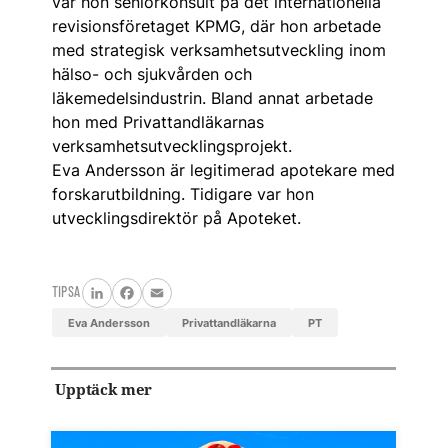
var hon seniorkonsult på det internationella
revisionsföretaget KPMG, där hon arbetade
med strategisk verksamhetsutveckling inom
hälso- och sjukvården och
läkemedelsindustrin. Bland annat arbetade
hon med Privattandläkarnas
verksamhetsutvecklingsprojekt.
Eva Andersson är legitimerad apotekare med
forskarutbildning. Tidigare var hon
utvecklingsdirektör på Apoteket.
TIPSA
LinkedIn
Facebook
Email
Eva Andersson
Privattandläkarna
PT
Upptäck mer