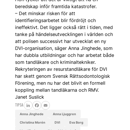
beredskap inför framtida katastrofer.
– Det minskar risken för att
identifieringsarbetet blir fördröjt och
ineffektivt. Det ligger också rätt i tiden, med
tanke på händelseutvecklingen i världen och
att polisen successivt har utvecklat en ny
DVI-organisation, säger Anna Jinghede, som
har dubbla utbildningar och har arbetat både
som tandläkare och kriminaltekniker.
Rekryteringen av resurstandläkare för DVI
har skett genom Svensk Rättsodontologisk
Förening, men nu har det blivit en formell
koppling mellan tandläkarna och RMV.
Janet Suslick
TIPSA
LinkedIn
Facebook
Email
Anna Jinghede
Anna Ljuggren
Christina Morén
DVI
Eva Borg