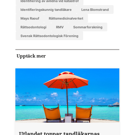
identifiering av avlidna vid katastrof
identifieringskunnig tandläkare
Lena Blomstrand
Mays Raouf
Rättsmedicinalverket
rättsodontologi
RMV
sommarforskning
Svensk Rättsodontologisk Förening
Upptäck mer
Utlandet toppar tandläkarnas