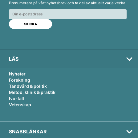
Prenumerera på vårt nyhetsbrev och ta del av aktuellt varje vecka.
k
e
i
e
b
l
d
o
I
o
n
k
LÄS
Nyheter
Forskning
Tandvård & politik
Metod, klinik & praktik
Ivo-fall
Vetenskap
SNABBLÄNKAR