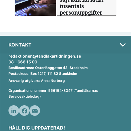
tusentals
personuppgifter
KONTAKT
redaktionen@tandlakartidningen.se
08 - 666 15 00
Besöksadress: Österlånggatan 43, Stockholm
Postadress: Box 1217, 111 82 Stockholm
Ansvarig utgivare: Anna Norberg
Organisationsnummer: 556154-8347 (Tandläkarnas
Serviceaktiebolag)
L
F
E
i
a
m
HÅLL DIG UPPDATERAD!
n
c
a