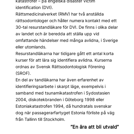
katastrofer – på engelska disaster victim
identification (DVI).
Rättsmedicinalverket (RMV) har två anställda
rättsodontologer och håller numera kontakt med ett
30-tal resurstandläkare för DVI. De finns i olika delar
av landet och är beredda att ställa upp vid
omfattande händelser med många avlidna, i Sverige
eller utomlands.
Resurstandläkarna har tidigare gått ett antal korta
kurser för att lära sig identifiera avlidna. Kurserna
ordnas av Svensk Rättsodontologisk Förening
(SROF).
En del av tandläkarna har även erfarenhet av
identifieringsarbete i skarpt läge, exempelvis i
samband med tsunamikatastrofen i Sydostasien
2004, diskotekbranden i Göteborg 1998 eller
Estoniakatastrofen 1994, då hundratals svenskar
dog när passagerarfartyget Estonia förliste på väg
från Tallinn till Stockholm.
”En ära att bli utvald”