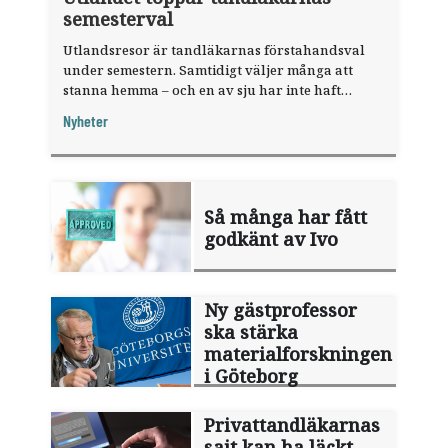
semesterval
Utlandsresor är tandläkarnas förstahandsval
under semestern. Samtidigt väljer många att
stanna hemma – och en av sju har inte haft
någon sommarledighet alls, enligt "månadens
Nyheter
fråga".
Så många har fått
godkänt av Ivo
Ny gästprofessor
ska stärka
materialforskningen
i Göteborg
Privattandläkarnas
sajt kan ha läckt