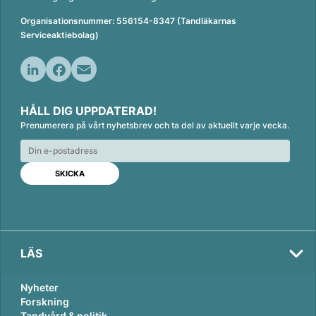
Organisationsnummer: 556154-8347 (Tandläkarnas
Serviceaktiebolag)
L
F
E
i
a
m
HÅLL DIG UPPDATERAD!
n
c
a
Prenumerera på vårt nyhetsbrev och ta del av aktuellt varje vecka.
k
e
i
e
b
l
d
o
I
o
n
k
LÄS
Nyheter
Forskning
Tandvård & politik