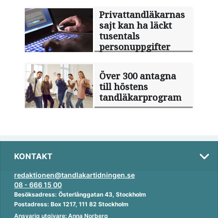
Privattandläkarnas
sajt kan ha läckt
tusentals
personuppgifter
Över 300 antagna
till höstens
tandläkarprogram
KONTAKT
redaktionen@tandlakartidningen.se
08 - 666 15 00
Besöksadress: Österlånggatan 43, Stockholm
Postadress: Box 1217, 111 82 Stockholm
Ansvarig utgivare: Anna Norberg