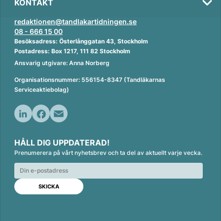
KONTAKT
redaktionen@tandlakartidningen.se
08 - 666 15 00
Besöksadress: Österlånggatan 43, Stockholm
Postadress: Box 1217, 111 82 Stockholm
Ansvarig utgivare: Anna Norberg
Organisationsnummer: 556154-8347 (Tandläkarnas
Serviceaktiebolag)
L
F
E
i
a
m
HÅLL DIG UPPDATERAD!
n
c
a
Prenumerera på vårt nyhetsbrev och ta del av aktuellt varje vecka.
k
e
i
e
b
l
d
o
I
o
n
k