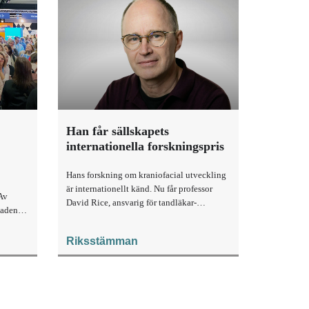
Han får sällskapets
internationella forskningspris
Hans forskning om kraniofacial utveckling
är internationellt känd. Nu får professor
Av
David Rice, ansvarig för tandläkar­
nadens
utbildningen i Helsingfors, Svenska
ulle
Tandläkare-Sällskapets internationella
Riksstämman
forskarpris.