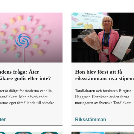
dens fråga: Äter
Hon blev först att få
äkare godis eller inte?
riksstämmans nya stipe
er är dåligt för tänderna vet alla,
Tandläkaren och forskaren Birgitta
t tandläkare. Men påverkar det
Häggman-Henrikson är den första
arnas eget förhållande till sötsaker
mottagaren av Svenska Tandläkare-
an?
Sällskapets riksstämmestipendium f
odontologisk forskning, som delades
ter
Riksstämman
riksstämman i år.