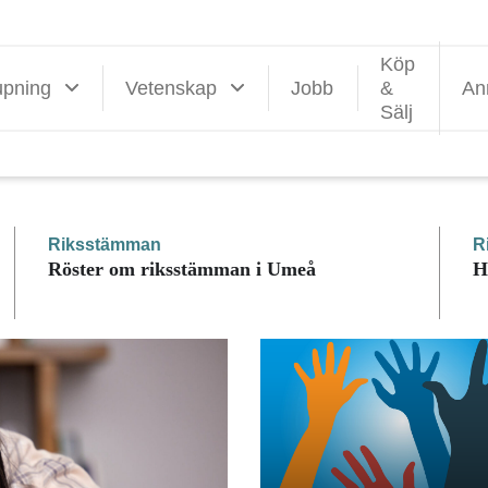
Köp
upning
Vetenskap
Jobb
&
An
Sälj
Riksstämman
R
Röster om riksstämman i Umeå
H