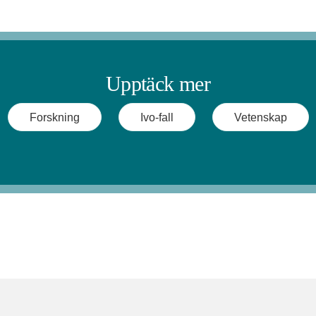
Upptäck mer
Forskning
Ivo-fall
Vetenskap