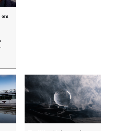
k om
n