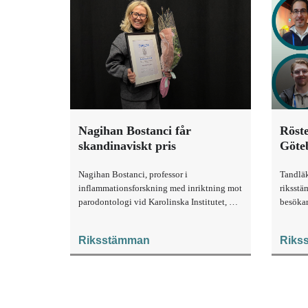
Nagihan Bostanci får
Röst
skandinaviskt pris
Göte
Nagihan Bostanci, professor i
Tandläk
inflammationsforskning med inriktning mot
riksstä
parodontologi vid Karolinska Institutet, har
besökar
tilldelats årets Bensowpris.
du om å
emot me
Riksstämman
Riks