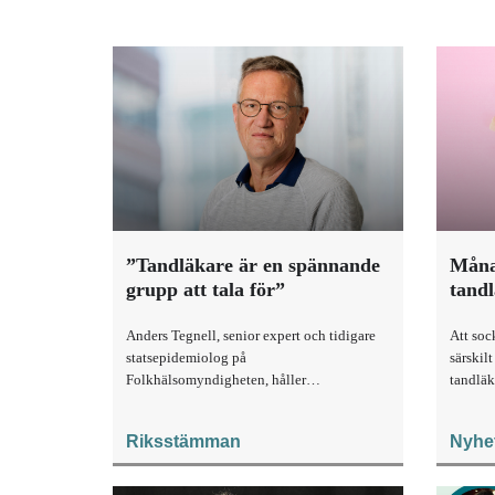
”Tandläkare är en spännande
Måna
grupp att tala för”
tandl
Anders Tegnell, senior expert och tidigare
Att sock
statsepidemiolog på
särskil
Folkhälsomyndigheten, håller
tandläk
invigningsföreläsningen på Odontologisk
är fråg
riksstämma.
Riksstämman
Nyhe