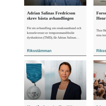
Adrian Salinas Fredricson
Forss
skrev bästa avhandlingen
Henr
För sin avhandling om orsakssamband och
Thor He
konsekvenser av temporomandibulär
sina in
dysfunktion (TMD), får Adrian Salinas
Fredricson i år pris för bästa avhandling.
Riksstämman
Riks