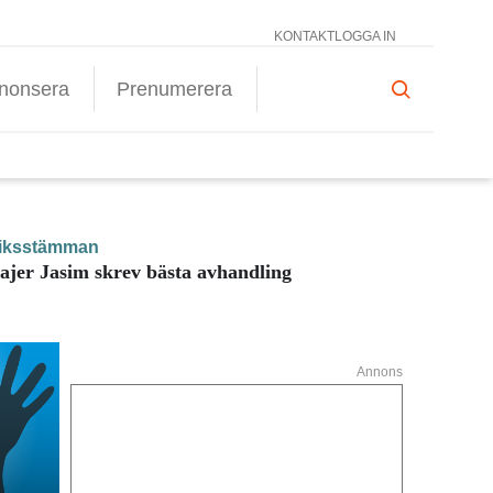
KONTAKT
LOGGA IN
nonsera
Prenumerera
iksstämman
ajer Jasim skrev bästa avhandling
Annons