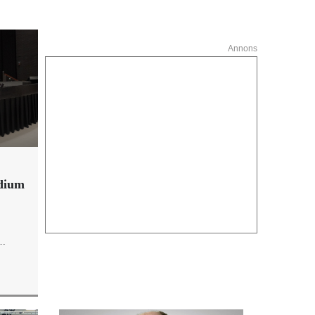
Annons
ndium
ör
 ut på