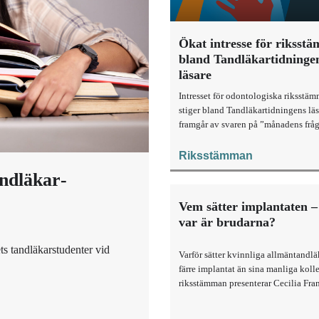
Ökat intresse för riksst
bland Tandläkartidninge
läsare
Intresset för odontologiska riksstä
stiger bland Tandläkartidningens läs
framgår av svaren på ”månadens fråg
Riksstämman
andläkar­
Vem sätter implantaten – 
var är brudarna?
rets tandläkarstudenter vid
Varför sätter kvinnliga allmäntandlä
färre implantat än sina manliga koll
riksstämman presenterar Cecilia Fra
forskning om könsskillnader i tandv