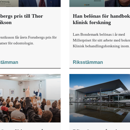
bergs pris till Thor
Han belönas för handbo
ikson
klinisk forskning
Lars Bondemark belönas i år med
nriksson får årets Forssbergs pris för
Millerpriset för sitt arbete med boke
satser för odontologin.
Klinisk behandlingsforskning inom
tandvården.
stämman
Riksstämman