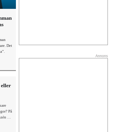
ämman
ns
mman
are. Det
a”.
Annons
eller
kare
egor? På
nzén ny
ården.