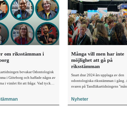
er om riksstämman i
Många vill men har inte
borg
möjlighet att gå på
riksstämman
artidningen bevakar Odontologisk
Snart drar 2024 års upplaga av den
mma i Göteborg och haffade några av
odontologiska riksstämman i gång. 
na i vimlet för att fråga: Vad tycker
svaren på Tandläkartidningens "må
rets riksstämma? Vad ser du fram
fråga" att döma är det många som sk
st i årets program?
vilja gå, men som inte anser sig ha
stämman
Nyheter
möjlighet att göra det.