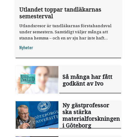
Utlandet toppar tandläkarnas
semesterval
Utlandsresor är tandläkarnas förstahandsval
under semestern. Samtidigt väljer många att
stanna hemma – och en av sju har inte haft
någon sommarledighet alls, enligt "månadens
Nyheter
fråga".
Så många har fått
godkänt av Ivo
Ny gästprofessor
ska stärka
materialforskningen
i Göteborg