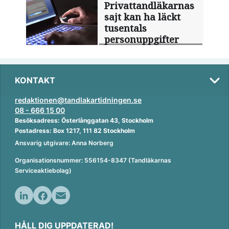
Privattandläkarnas
sajt kan ha läckt
tusentals
personuppgifter
KONTAKT
redaktionen@tandlakartidningen.se
08 - 666 15 00
Besöksadress: Österlånggatan 43, Stockholm
Postadress: Box 1217, 111 82 Stockholm
Ansvarig utgivare: Anna Norberg
Organisationsnummer: 556154-8347 (Tandläkarnas
Serviceaktiebolag)
L
F
E
i
a
m
HÅLL DIG UPPDATERAD!