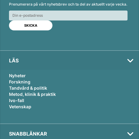
n
c
a
Prenumerera på vårt nyhetsbrev och ta del av aktuellt varje vecka.
k
e
i
e
b
l
d
o
I
o
n
k
LÄS
Nyheter
Forskning
Tandvård & politik
Metod, klinik & praktik
Ivo-fall
Vetenskap
SNABBLÄNKAR