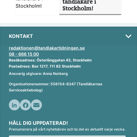
tandläkare i
Stockholm!
KONTAKT
redaktionen@tandlakartidningen.se
08 - 666 15 00
Besöksadress: Österlånggatan 43, Stockholm
Postadress: Box 1217, 111 82 Stockholm
Ansvarig utgivare: Anna Norberg
Organisationsnummer: 556154-8347 (Tandläkarnas
Serviceaktiebolag)
L
F
E
i
a
m
HÅLL DIG UPPDATERAD!
n
c
a
Prenumerera på vårt nyhetsbrev och ta del av aktuellt varje vecka.
k
e
i