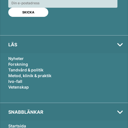
e
b
l
d
o
I
o
n
k
LÄS
Nyheter
Forskning
Tandvård & politik
Metod, klinik & praktik
Ivo-fall
Vetenskap
SNABBLÄNKAR
Startsida