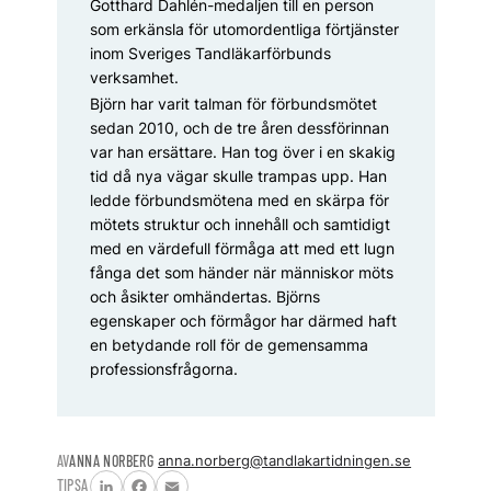
Gotthard Dahlén-medaljen till en person
som erkänsla för utomordentliga förtjänster
inom Sveriges Tandläkarförbunds
verksamhet.
Björn har varit talman för förbundsmötet
sedan 2010, och de tre åren dessförinnan
var han ersättare. Han tog över i en skakig
tid då nya vägar skulle trampas upp. Han
ledde förbundsmötena med en skärpa för
mötets struktur och innehåll och samtidigt
med en värdefull förmåga att med ett lugn
fånga det som händer när människor möts
och åsikter omhändertas. Björns
egenskaper och förmågor har därmed haft
en betydande roll för de gemensamma
professionsfrågorna.
AV
ANNA NORBERG
anna.norberg@tandlakartidningen.se
TIPSA