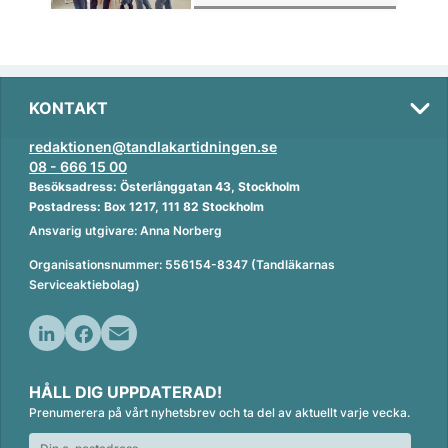
KONTAKT
redaktionen@tandlakartidningen.se
08 - 666 15 00
Besöksadress: Österlånggatan 43, Stockholm
Postadress: Box 1217, 111 82 Stockholm
Ansvarig utgivare: Anna Norberg
Organisationsnummer: 556154-8347 (Tandläkarnas
Serviceaktiebolag)
L
F
E
i
a
m
HÅLL DIG UPPDATERAD!
n
c
a
Prenumerera på vårt nyhetsbrev och ta del av aktuellt varje vecka.
k
e
i
e
b
l