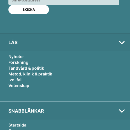
d
o
I
o
n
k
LÄS
Nyheter
Forskning
Tandvård & politik
Metod, klinik & praktik
Ivo-fall
Vetenskap
SNABBLÄNKAR
Startsida