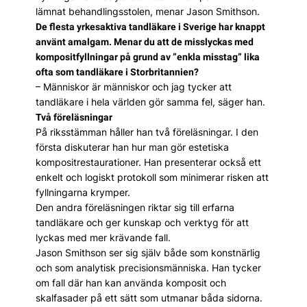
lämnat behandlingsstolen, menar Jason Smithson.
De flesta yrkesaktiva tandläkare i Sverige har knappt
använt amalgam. Menar du att de misslyckas med
kompositfyllningar på grund av ”enkla misstag” lika
ofta som tandläkare i Storbritannien?
– Människor är människor och jag tycker att
tandläkare i hela världen gör samma fel, säger han.
Två föreläsningar
På riksstämman håller han två föreläsningar. I den
första diskuterar han hur man gör estetiska
kompositrestaurationer. Han presenterar också ett
enkelt och logiskt protokoll som minimerar risken att
fyllningarna krymper.
Den andra föreläsningen riktar sig till erfarna
tandläkare och ger kunskap och verktyg för att
lyckas med mer krävande fall.
Jason Smithson ser sig själv både som konstnärlig
och som analytisk precisionsmänniska. Han tycker
om fall där han kan använda komposit och
skalfasader på ett sätt som utmanar båda sidorna.