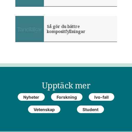
Så gör du bättre
kompositfyllningar
Upptäck mer
Nyheter
Forskning
Ivo-fall
Vetenskap
Student