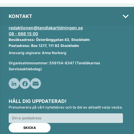
KONTAKT
redaktionen@tandlakartidningen.se
08 - 666 15 00
Besöksadress: Österlånggatan 43, Stockholm
Postadress: Box 1217, 111 82 Stockholm
Ansvarig utgivare: Anna Norberg
Organisationsnummer: 556154-8347 (Tandläkarnas
Serviceaktiebolag)
L
F
E
i
a
m
HÅLL DIG UPPDATERAD!
n
c
a
Prenumerera på vårt nyhetsbrev och ta del av aktuellt varje vecka.
k
e
i
e
b
l
d
o
I
o
n
k