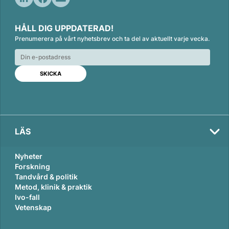
L
F
E
i
a
m
HÅLL DIG UPPDATERAD!
n
c
a
Prenumerera på vårt nyhetsbrev och ta del av aktuellt varje vecka.
k
e
i
e
b
l
d
o
I
o
n
k
LÄS
Nyheter
Forskning
Tandvård & politik
Metod, klinik & praktik
Ivo-fall
Vetenskap