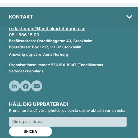
KONTAKT
redaktionen@tandlakartidningen.se
08 - 666 15 00
Besöksadress: Österlånggatan 43, Stockholm
Postadress: Box 1217, 111 82 Stockholm
Ansvarig utgivare: Anna Norberg
Organisationsnummer: 556154-8347 (Tandläkarnas
Serviceaktiebolag)
L
F
E
i
a
m
HÅLL DIG UPPDATERAD!
n
c
a
Prenumerera på vårt nyhetsbrev och ta del av aktuellt varje vecka.
k
e
i
e
b
l
d
o
I
o
n
k