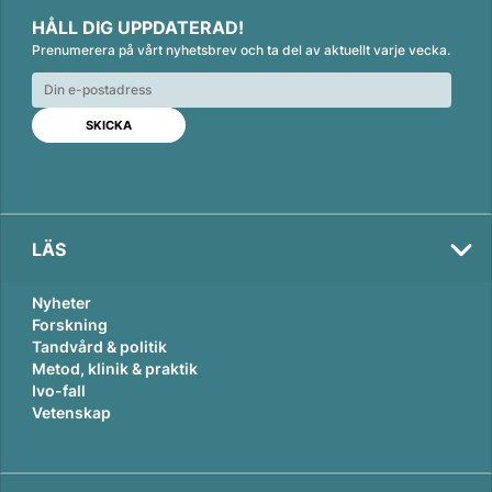
i
a
m
HÅLL DIG UPPDATERAD!
n
c
a
Prenumerera på vårt nyhetsbrev och ta del av aktuellt varje vecka.
k
e
i
e
b
l
d
o
I
o
n
k
LÄS
Nyheter
Forskning
Tandvård & politik
Metod, klinik & praktik
Ivo-fall
Vetenskap