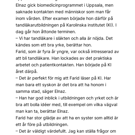
Elnaz gick biomedicinprogrammet i Uppsala, men
saknade kontakten med människor som man får
inom vården. Efter examen började hon därför på
tandläkarutbildningen på Karolinska institutet (KI). I
dag går hon åttonde terminen.
– Vi har tandläkare i släkten och alla är nöjda. Det
kändes som ett bra yrke, berättar hon.
Farid, som är fyra år yngre, var också intresserad av
att bli tandläkare. Han lockades av det praktiska
arbetet och patientkontakten. Han började på KI
året därpå.
– Det är perfekt för mig att Farid läser på KI. Har
man bara ett syskon är det bra att ha honom i
samma stad, säger Elnaz.
– Han har god inblick i utbildningen och yrket och är
bra att bolla idéer med, till exempel om vilka vägval
man kan ta, berättar Elnaz.
Farid har stor glädje av att ha en syster som alltid är
ett år före på utbildningen.
– Det är väldigt värdefullt. Jag kan ställa frågor om