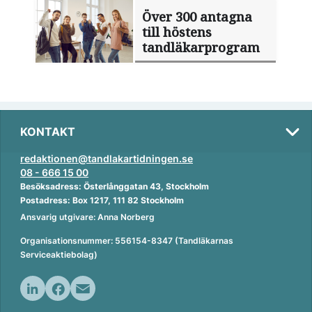
Över 300 antagna
till höstens
tandläkarprogram
KONTAKT
redaktionen@tandlakartidningen.se
08 - 666 15 00
Besöksadress: Österlånggatan 43, Stockholm
Postadress: Box 1217, 111 82 Stockholm
Ansvarig utgivare: Anna Norberg
Organisationsnummer: 556154-8347 (Tandläkarnas
Serviceaktiebolag)
L
F
E