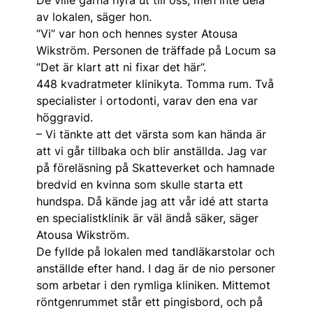
De ville gärna hyra ut till oss, men inte dela
av lokalen, säger hon.
”Vi” var hon och hennes syster Atousa
Wikström. Personen de träffade på Locum sa
”Det är klart att ni fixar det här”.
448 kvadratmeter klinik­yta. Tomma rum. Två
specialister i ortodonti, varav den ena var
höggravid.
– Vi tänkte att det värsta som kan hända är
att vi går tillbaka och blir anställda. Jag var
på före­läsning på Skatteverket och hamnade
bredvid en kvinna som skulle starta ett
hundspa. Då kände jag att vår idé att starta
en specialistklinik är väl ändå säker, säger
Atousa Wikström.
De fyllde på lokalen med tandläkarstolar och
anställde efter hand. I dag är de nio personer
som arbetar i den rymliga kliniken. Mittemot
röntgenrummet står ett pingisbord, och på