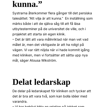
kunna.”
Systrarna återkommer ­flera gånger till det persiska
talesättet: ”Att vilja är att kunna.” En inställning som
märks både i att de själva såg till att få läsa
utbytesterminer på de universitet de ville, och i
projektet att starta sin egen klinik.
– Det är lätt att vara målinriktad när man vet vad
målet är, men det viktigaste är att ha roligt på
vägen. Vi var rätt nöjda när vi hade kommit igång
med kliniken, men vi fortsätter att sätta upp nya
mål, säger Atousa Wikström.
Delat ledarskap
De delar på ledarskapet för kliniken och tycker att
det är bra att vara två, som kan bolla idéer med
varandra.
– Vi har behövt hitta en rela­tion på jobbet som