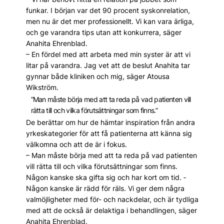
funkar. I början var det 90 procent syskonrelation,
men nu är det mer professionellt. Vi kan vara ärliga,
och ge varandra tips utan att konkurrera, säger
Anahita Ehren­blad.
– En fördel med att arbeta med min syster är att vi
litar på varandra. Jag vet att de beslut Anahita tar
gynnar både kliniken och mig, säger Atousa
Wikström.
”Man måste börja med att ta reda på vad patienten vill
rätta till och vilka förutsättningar som finns.”
De berättar om hur de hämtar inspiration från and­ra
yrkeskategorier för att få patienterna att känna sig
välkomna och att de är i fokus.
– Man måste börja med att ta reda på vad patienten
vill rätta till och vilka förutsättningar som finns.
Någon kanske ska gifta sig och har kort om tid. ­
Någon kanske är rädd för räls. Vi ger dem några
valmöjligheter med för- och nackdelar, och är tydliga
med att de också är delaktiga i behandlingen, säger
Anahita Ehrenblad.