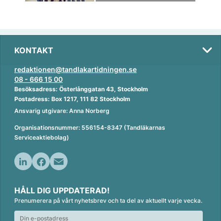
KONTAKT
redaktionen@tandlakartidningen.se
08 - 666 15 00
Besöksadress: Österlånggatan 43, Stockholm
Postadress: Box 1217, 111 82 Stockholm
Ansvarig utgivare: Anna Norberg
Organisationsnummer: 556154-8347 (Tandläkarnas
Serviceaktiebolag)
L
F
E
i
a
m
HÅLL DIG UPPDATERAD!
n
c
a
Prenumerera på vårt nyhetsbrev och ta del av aktuellt varje vecka.
k
e
i
e
b
l