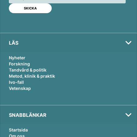
d
o
I
o
n
k
LÄS
Nyheter
Forskning
Tandvård & politik
Metod, klinik & praktik
Ivo-fall
Vetenskap
SNABBLÄNKAR
Startsida
Om oss