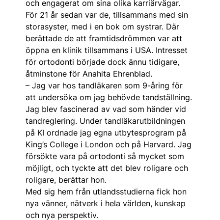
och engagerat om sina olika karriärvägar.
För 21 år sedan var de, tillsammans med sin
storasyster, med i en bok om systrar. Där
berättade de att framtidsdrömmen var att
öppna en klinik tillsammans i USA. Intresset
för ortodonti började dock ännu tidi­gare,
åtminstone för Anahita Ehrenblad.
– Jag var hos tandläkaren som 9-åring för
att undersöka om jag behövde tandställning.
Jag blev fascinerad av vad som händer vid
tandreglering. Under tandläkarutbildningen
på KI ordnade jag egna utbytesprogram på
King’s College i London och på Harvard. Jag
försökte vara på ortodonti så mycket som
möjligt, och tyckte att det blev roligare och
roligare, berättar hon.
Med sig hem från utlands­studierna fick hon
nya vänner, nätverk i hela världen, kunskap
och nya perspektiv.