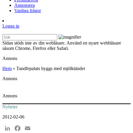
Annonsera
Vanliga frågor
Logga in
Sidan stöds inte av din webläsare. Använd en nyare webbläsare
såsom Chrome, Firefox eller Safari.
Annons
Hem
»
Tandfepalats byggs med mjölktänder
Annons
Annons
Nyheter
2012-02-06
LinkedIn
Facebook
Email