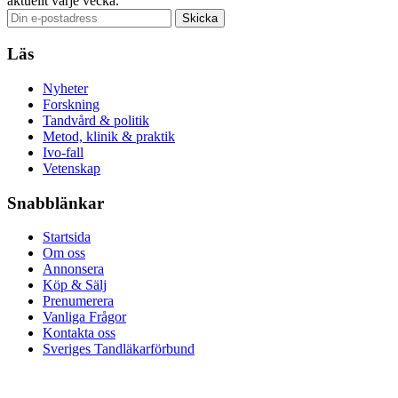
aktuellt varje vecka.
Läs
Nyheter
Forskning
Tandvård & politik
Metod, klinik & praktik
Ivo-fall
Vetenskap
Snabblänkar
Startsida
Om oss
Annonsera
Köp & Sälj
Prenumerera
Vanliga Frågor
Kontakta oss
Sveriges Tandläkarförbund