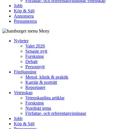
Författar- och referentanvisningar vetenskap
Jobb
Köp & Sälj
Annonsera
Prenumerera
Meny
Nyheter
Valet 2026
Senaste nytt
Forskning
Debatt
Personnytt
Fördjupning
Metod, klinik & praktik
Karriär & porträtt
Reportaget
Vetenskap
Vetenskapliga artiklar
Forskning
Nordiskt tema
Författar- och referentanvisningar
Jobb
Köp & Sälj
Prenumerera