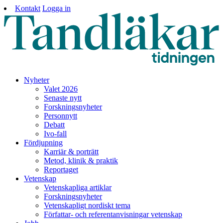
Kontakt
Logga in
Nyheter
Valet 2026
Senaste nytt
Forskningsnyheter
Personnytt
Debatt
Ivo-fall
Fördjupning
Karriär & porträtt
Metod, klinik & praktik
Reportaget
Vetenskap
Vetenskapliga artiklar
Forskningsnyheter
Vetenskapligt nordiskt tema
Författar- och referentanvisningar vetenskap