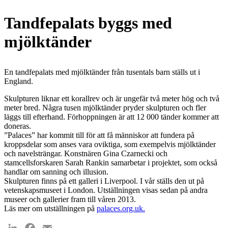
Tandfepalats byggs med
mjölktänder
En tandfepalats med mjölktänder från tusentals barn ställs ut i
England.
Skulpturen liknar ett korallrev och är ungefär två meter hög och två
meter bred. Några tusen mjölktänder pryder skulpturen och fler
läggs till efterhand. Förhoppningen är att 12 000 tänder kommer att
doneras.
”Palaces” har kommit till för att få människor att fundera på
kroppsdelar som anses vara oviktiga, som exempelvis mjölktänder
och navelsträngar. Konstnären Gina Czarnecki och
stamcellsforskaren Sarah Rankin samarbetar i projektet, som också
handlar om sanning och illusion.
Skulpturen finns på ett galleri i Liverpool. I vår ställs den ut på
vetenskapsmuseet i London. Utställningen visas sedan på andra
museer och gallerier fram till våren 2013.
Läs mer om utställningen på
palaces.org.uk.
LinkedIn
Facebook
Email