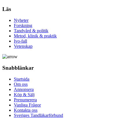
Läs
Nyheter
Forskning
Tandvård & politik
Metod, klinik & praktik
Ivo-fall
Vetenskap
Snabblänkar
Startsida
Om oss
Annonsera
Köp & Sälj
Prenumerera
Vanliga Frågor
Kontakta oss
Sveriges Tandläkarförbund