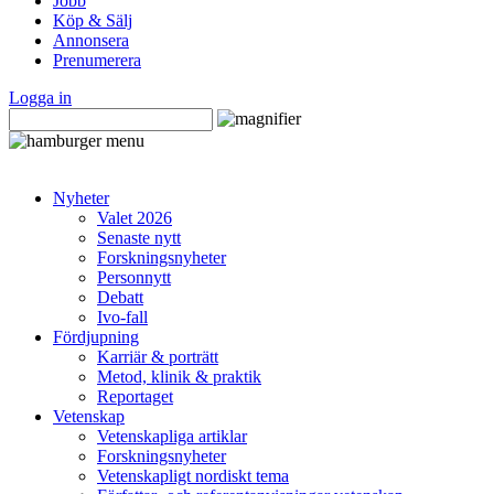
Jobb
Köp & Sälj
Annonsera
Prenumerera
Logga in
Nyheter
Valet 2026
Senaste nytt
Forskningsnyheter
Personnytt
Debatt
Ivo-fall
Fördjupning
Karriär & porträtt
Metod, klinik & praktik
Reportaget
Vetenskap
Vetenskapliga artiklar
Forskningsnyheter
Vetenskapligt nordiskt tema