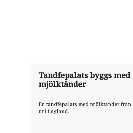
Tandfepalats byggs med
mjölktänder
En tandfepalats med mjölktänder från 
ut i England.