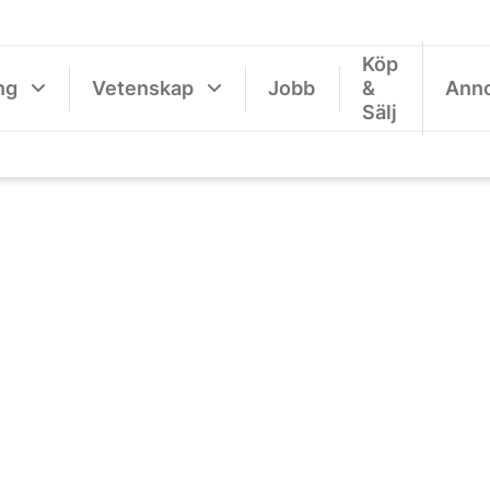
Köp
ng
Vetenskap
Jobb
&
Ann
Sälj