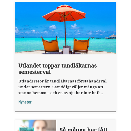
Utlandet toppar tandläkarnas
semesterval
Utlandsresor är tandläkarnas förstahandsval
under semestern. Samtidigt väljer många att
stanna hemma – och en av sju har inte haft
någon sommarledighet alls, enligt "månadens
Nyheter
fråga".
Så många har fått