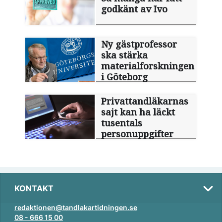
godkänt av Ivo
Ny gästprofessor
ska stärka
materialforskningen
i Göteborg
Privattandläkarnas
sajt kan ha läckt
tusentals
personuppgifter
KONTAKT
redaktionen@tandlakartidningen.se
08 - 666 15 00