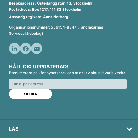
Besöksadress: Österlånggatan 43, Stockholm
Postadress: Box 1217, 111 82 Stockholm
Ansvarig utgivare: Anna Norberg
Organisationsnummer: 556154-8347 (Tandläkarnas
Serviceaktiebolag)
L
F
E
i
a
m
HÅLL DIG UPPDATERAD!
n
c
a
Prenumerera på vårt nyhetsbrev och ta del av aktuellt varje vecka.
k
e
i
e
b
l
d
o
I
o
n
k
LÄS