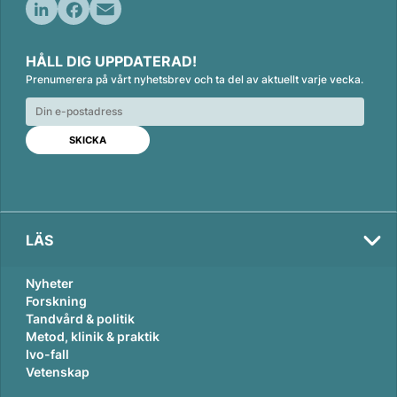
L
F
E
i
a
m
HÅLL DIG UPPDATERAD!
n
c
a
Prenumerera på vårt nyhetsbrev och ta del av aktuellt varje vecka.
k
e
i
e
b
l
d
o
I
o
n
k
LÄS
Nyheter
Forskning
Tandvård & politik
Metod, klinik & praktik
Ivo-fall
Vetenskap