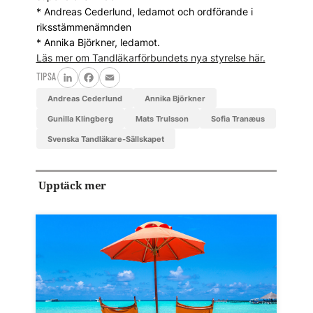
* Andreas Cederlund, ledamot och ordförande i
riksstämmenämnden
* Annika Björkner, ledamot.
Läs mer om Tandläkarförbundets nya styrelse här.
TIPSA
LinkedIn
Facebook
Email
Andreas Cederlund
Annika Björkner
Gunilla Klingberg
Mats Trulsson
Sofia Tranæus
Svenska Tandläkare-Sällskapet
Upptäck mer