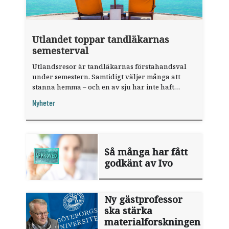
Utlandet toppar tandläkarnas
semesterval
Utlandsresor är tandläkarnas förstahandsval
under semestern. Samtidigt väljer många att
stanna hemma – och en av sju har inte haft
någon sommarledighet alls, enligt "månadens
Nyheter
fråga".
Så många har fått
godkänt av Ivo
Ny gästprofessor
ska stärka
materialforskningen