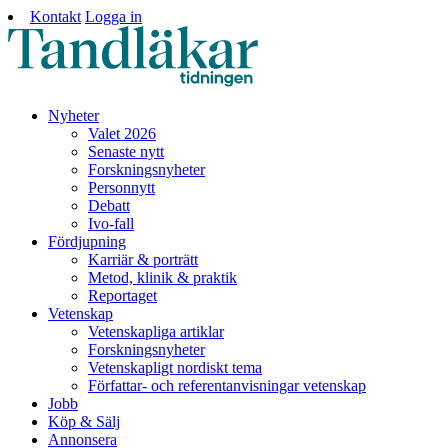
Kontakt
Logga in
Nyheter
Valet 2026
Senaste nytt
Forskningsnyheter
Personnytt
Debatt
Ivo-fall
Fördjupning
Karriär & porträtt
Metod, klinik & praktik
Reportaget
Vetenskap
Vetenskapliga artiklar
Forskningsnyheter
Vetenskapligt nordiskt tema
Författar- och referentanvisningar vetenskap
Jobb
Köp & Sälj
Annonsera