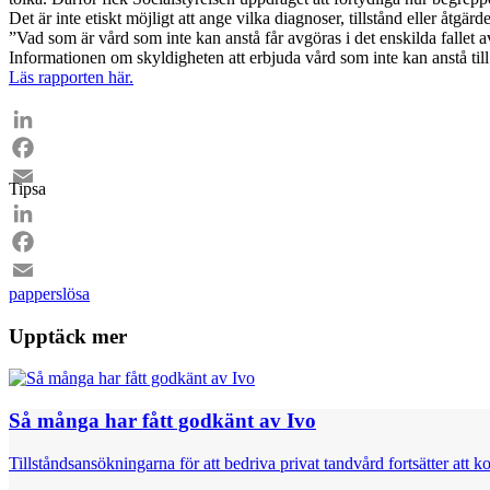
Det är inte etiskt möjligt att ange vilka diagnoser, tillstånd eller åtg
”Vad som är vård som inte kan anstå får avgöras i det enskilda fallet a
Informationen om skyldigheten att erbjuda vård som inte kan anstå till 
Läs rapporten här.
LinkedIn
Facebook
Tipsa
Email
LinkedIn
Facebook
papperslösa
Email
Upptäck mer
Så många har fått godkänt av Ivo
Tillståndsansökningarna för att bedriva privat tandvård fortsätter att k