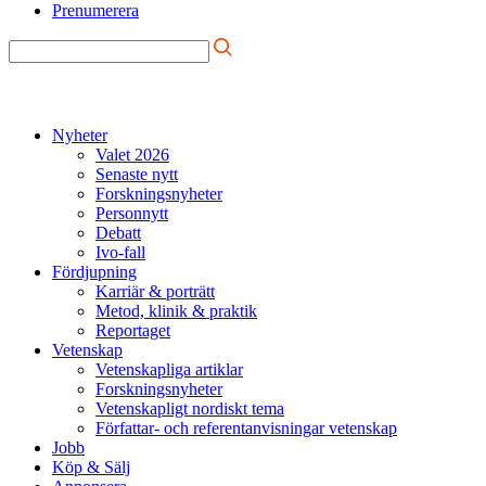
Prenumerera
Nyheter
Valet 2026
Senaste nytt
Forskningsnyheter
Personnytt
Debatt
Ivo-fall
Fördjupning
Karriär & porträtt
Metod, klinik & praktik
Reportaget
Vetenskap
Vetenskapliga artiklar
Forskningsnyheter
Vetenskapligt nordiskt tema
Författar- och referentanvisningar vetenskap
Jobb
Köp & Sälj