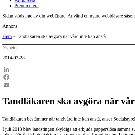
Annonsera
Prenumerera
Sidan stöds inte av din webläsare. Använd en nyare webbläsare såsom
Annons
Hem
»
Tandläkaren ska avgöra när vård inte kan anstå
Nyheter
2014-02-28
LinkedIn
Facebook
Email
Tandläkaren ska avgöra när vår
Tandläkaren bestämmer när tandvård inte kan anstå, anser Socialstyre
I juli 2013 blev landstingen skyldiga att erbjuda papperslösa samma s
tolka. Därför fick Socialstyrelsen uppdraget att förtydliga hur begrepp