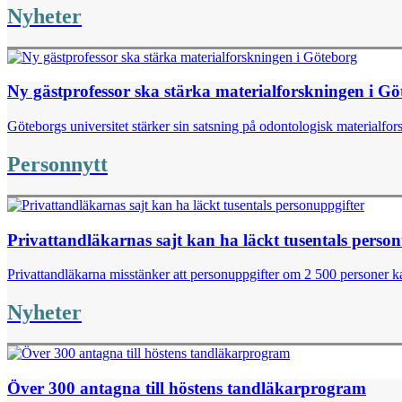
Nyheter
Ny gästprofessor ska stärka materialforskningen i G
Göteborgs universitet stärker sin satsning på odontologisk materialfor
Personnytt
Privattandläkarnas sajt kan ha läckt tusentals perso
Privattandläkarna misstänker att personuppgifter om 2 500 personer kan
Nyheter
Över 300 antagna till höstens tandläkarprogram