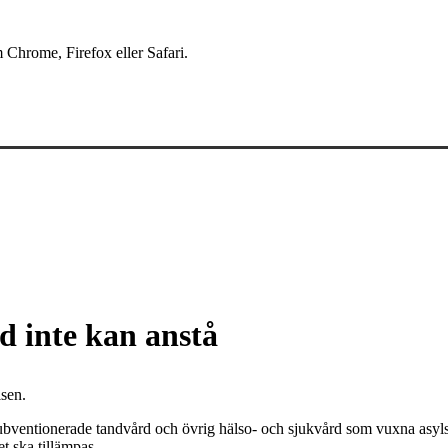
 Chrome, Firefox eller Safari.
d inte kan anstå
lsen.
ubventionerade tandvård och övrig hälso- och sjukvård som vuxna asylsö
et ska tillämpas.