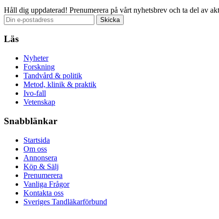
Håll dig uppdaterad!
Prenumerera på vårt nyhetsbrev och ta del av akt
Läs
Nyheter
Forskning
Tandvård & politik
Metod, klinik & praktik
Ivo-fall
Vetenskap
Snabblänkar
Startsida
Om oss
Annonsera
Köp & Sälj
Prenumerera
Vanliga Frågor
Kontakta oss
Sveriges Tandläkarförbund