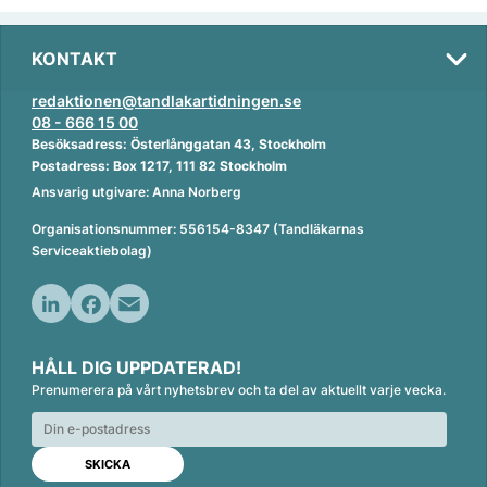
KONTAKT
redaktionen@tandlakartidningen.se
08 - 666 15 00
Besöksadress: Österlånggatan 43, Stockholm
Postadress: Box 1217, 111 82 Stockholm
Ansvarig utgivare: Anna Norberg
Organisationsnummer: 556154-8347 (Tandläkarnas
Serviceaktiebolag)
L
F
E
i
a
m
HÅLL DIG UPPDATERAD!
n
c
a
Prenumerera på vårt nyhetsbrev och ta del av aktuellt varje vecka.
k
e
i
e
b
l
d
o
I
o
n
k