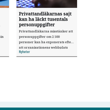
Privattandläkarnas sajt
kan ha läckt tusentals
personuppgifter
Privattandläkarna misstänker att
sin
personuppgifter om 2 500
personer kan ha exponerats efter
att organisationens webbplats
Nyheter
till
utnyttjats genom en sårbarhet i ett
or.
publiceringsverktyg.