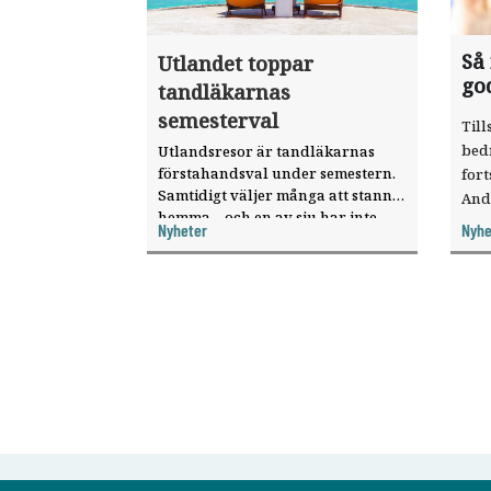
Så
Utlandet toppar
go
tandläkarnas
semesterval
Till
bed
Utlandsresor är tandläkarnas
förstahandsval under semestern.
fort
Samtidigt väljer många att stanna
And
hemma – och en av sju har inte
ökat
Nyheter
Nyhe
haft någon sommarledighet alls,
enligt "månadens fråga".