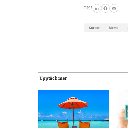
TIPSA
LinkedIn
Facebook
Email
Kurser
Moms
Upptäck mer