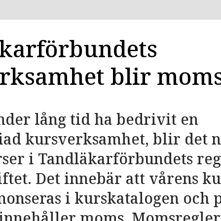
karförbundets
rksamhet blir moms
under lång tid ha bedrivit en
ad kursverksamhet, blir det
rser i Tandläkarförbundets reg
ftet. Det innebär att vårens ku
nonseras i kurskatalogen och 
innehåller moms. Momsregler