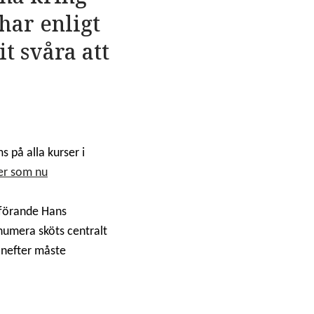
har enligt
t svåra att
 på alla kurser i
ter som nu
dförande Hans
numera sköts centralt
anefter måste