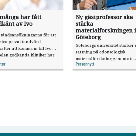
 många har fått
Ny gästprofessor ska
dkänt av Ivo
stärka
materialforskningen i
ståndsansökningarna för att
Göteborg
riva privat tandvård
Göteborgs universitet stärker 
sätter att komma in till Ivo.
satsning på odontologisk
elen godkända kliniker har
materialforskning genom att
, visar nya siffror.
ter
Personnytt
knyta forskaren Pekka Vallittu 
verksamheten som gästprofess