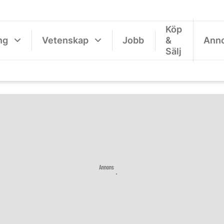
Köp
ng
Vetenskap
Jobb
&
Ann
Sälj
Annons