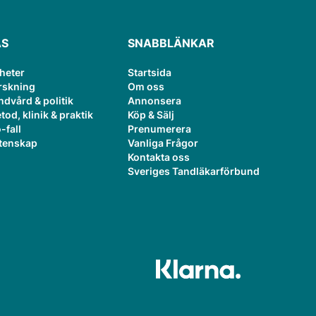
ÄS
SNABBLÄNKAR
heter
Startsida
rskning
Om oss
ndvård & politik
Annonsera
tod, klinik & praktik
Köp & Sälj
-fall
Prenumerera
tenskap
Vanliga Frågor
Kontakta oss
Sveriges Tandläkarförbund