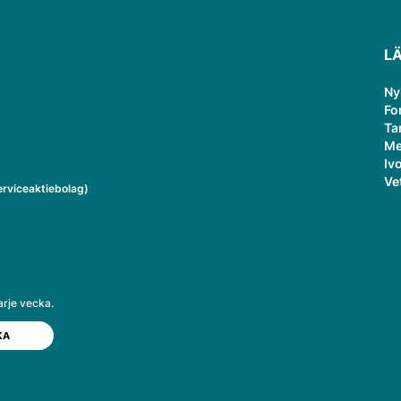
L
Ny
Fo
Ta
Me
Ivo
Ve
rviceaktiebolag)
arje vecka.