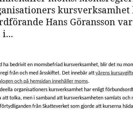
ganisationers kursverksamhet 
dförande Hans Göransson vari
i...
tid ha bedrivit en momsbefriad kursverksamhet, blir det nu moms
egi från och med årsskiftet. Det innebär att
vårens kursavgif
talogen och på hemsidan innehåller moms
.
deella organisationers kursverksamhet har enligt förbundsor
a att tolka, men i samband att kursverksamheten samlats och 
lförtydliganden från Skatteverket som gjorde att kurserna häd