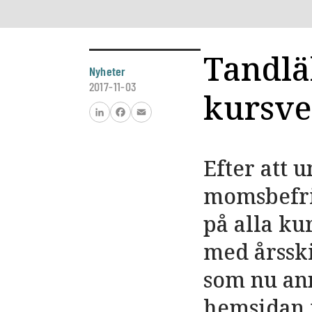
Tandlä
Nyheter
2017-11-03
kursve
LinkedIn
Facebook
Email
Efter att 
momsbefri
på alla ku
med årsski
som nu an
hemsidan 