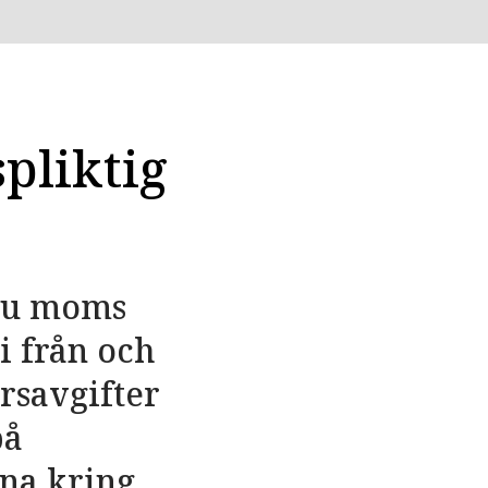
pliktig
 nu moms
i från och
rsavgifter
på
na kring