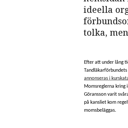
ideella or
förbundsor
tolka, men 
Efter att under lång 
Tandläkarförbundets r
annonseras i kurska
Momsreglerna kring i
Göransson varit svår
på kansliet kom rege
momsbeläggas.