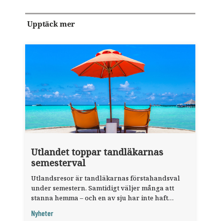
Upptäck mer
Utlandet toppar tandläkarnas
semesterval
Utlandsresor är tandläkarnas förstahandsval
under semestern. Samtidigt väljer många att
stanna hemma – och en av sju har inte haft
någon sommarledighet alls, enligt "månadens
Nyheter
fråga".