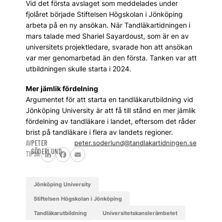
Vid det första avslaget som meddelades under
fjolåret började Stiftelsen Högskolan i Jönköping
arbeta på en ny ansökan. När Tandläkartidningen i
mars talade med Shariel Sayardoust, som är en av
universitets projektledare, svarade hon att ansökan
var mer genomarbetad än den första. Tanken var att
utbildningen skulle starta i 2024.
Mer jämlik fördelning
Argumentet för att starta en tandläkarutbildning vid
Jönköping University är att få till stånd en mer jämlik
fördelning av tandläkare i landet, eftersom det råder
brist på tandläkare i flera av landets regioner.
AV
PETER
peter.soderlund@tandlakartidningen.se
SÖDERLUND
TIPSA
LinkedIn
Facebook
Email
Jönköping University
Stiftelsen Högskolan i Jönköping
tandläkarutbildning
Universitetskanslerämbetet