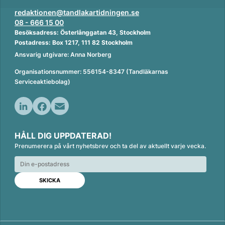
redaktionen@tandlakartidningen.se
08 - 666 15 00
Besöksadress: Österlånggatan 43, Stockholm
Postadress: Box 1217, 111 82 Stockholm
Ansvarig utgivare: Anna Norberg
Organisationsnummer: 556154-8347 (Tandläkarnas
Serviceaktiebolag)
L
F
E
i
a
m
HÅLL DIG UPPDATERAD!
n
c
a
Prenumerera på vårt nyhetsbrev och ta del av aktuellt varje vecka.
k
e
i
e
b
l
d
o
I
o
n
k