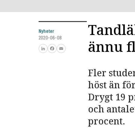
Tandlä
Nyheter
2020-06-08
ännu f
LinkedIn
Facebook
Email
Fler stude
höst än fö
Drygt 19 p
och antale
procent.