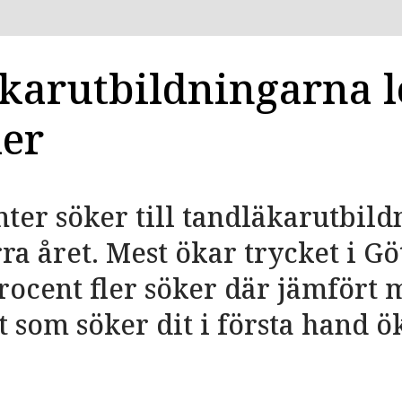
karutbildningarna 
ler
nter söker till tandläkarutbild
rra året. Mest ökar trycket i G
rocent fler söker där jämfört 
t som söker dit i första hand 