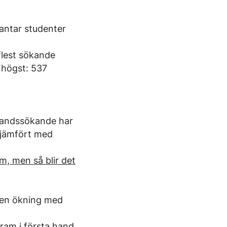
antar studenter
flest sökande
 högst: 537
tahandssökande har
m jämfört med
em, men så blir det
r en ökning med
ram i första hand