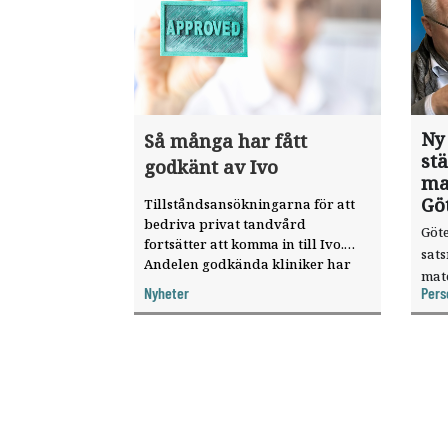
Ny
Så många har fått
st
godkänt av Ivo
ma
Gö
Tillståndsansökningarna för att
bedriva privat tandvård
Göte
fortsätter att komma in till Ivo.
sat
Andelen godkända kliniker har
mat
ökat, visar nya siffror.
Nyheter
Pers
knyt
ver