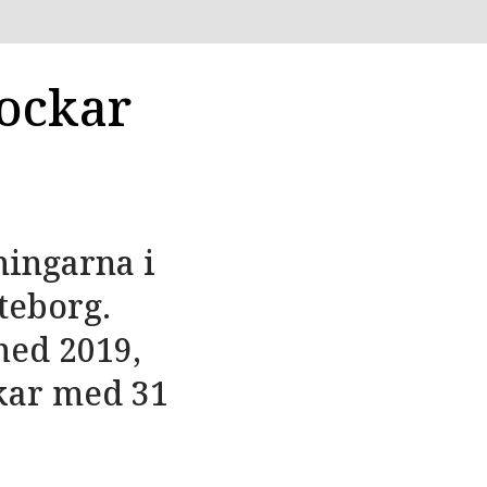
lockar
ningarna i
öteborg.
med 2019,
ökar med 31