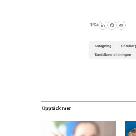
TIPSA
LinkedIn
Facebook
Email
antagning
Götebor
Tandläkarutbildningen
Upptäck mer