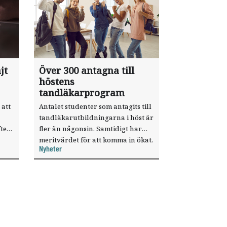
jt
Över 300 antagna till
höstens
tandläkarprogram
 att
Antalet studenter som antagits till
tandläkarutbildningarna i höst är
ter
fler än någonsin. Samtidigt har
meritvärdet för att komma in ökat.
Nyheter
i ett