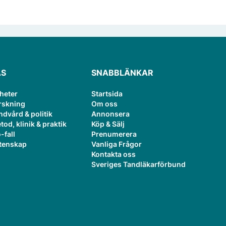
ÄS
SNABBLÄNKAR
heter
Startsida
rskning
Om oss
ndvård & politik
Annonsera
tod, klinik & praktik
Köp & Sälj
-fall
Prenumerera
tenskap
Vanliga Frågor
Kontakta oss
Sveriges Tandläkarförbund