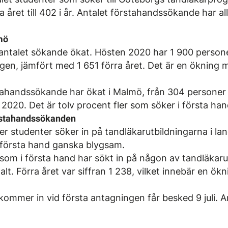
a året till 402 i år. Antalet förstahandssökande har a
mö
antalet sökande ökat. Hösten 2020 har 1 900 persone
ngen, jämfört med 1 651 förra året. Det är en ökning
tahandssökande har ökat i Malmö, från 304 personer h
020. Det är tolv procent fler som söker i första han
örstahandssökanden
r studenter söker in på tandläkarutbildningarna i la
 första hand ganska blygsam.
som i första hand har sökt in på någon av tandläkaru
alt. Förra året var siffran 1 238, vilket innebär en ök
ommer in vid första antagningen får besked 9 juli. 