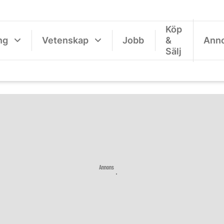
Köp
ng
Vetenskap
Jobb
&
Ann
Sälj
Annons