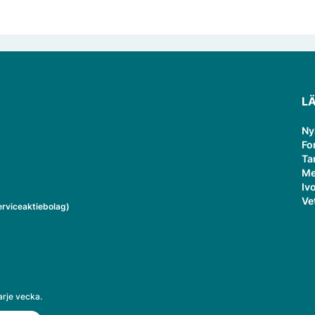
L
Ny
Fo
Ta
Me
Ivo
Ve
rviceaktiebolag)
arje vecka.