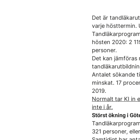
Det är tandläkaru
varje hösttermin. 
Tandläkarprogramm
hösten 2020: 2 11
personer.
Det kan jämföras 
tandläkarutbildnin
Antalet sökande ti
minskat. 17 procen
2019.
Normalt tar KI in e
inte i år.
Störst ökning i Gö
Tandläkarprogramm
321 personer, ell
Samtidigt har ant