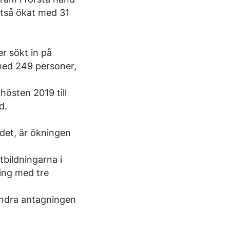
lltså ökat med 31
r sökt in på
 med 249 personer,
östen 2019 till
d.
ndet, är ökningen
tbildningarna i
ning med tre
Andra antagningen