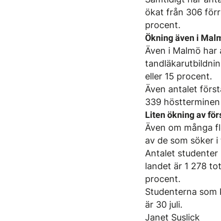
ökat från 306 förr
procent.
Ökning även i Mal
Även i Malmö har 
tandläkarutbildni
eller 15 procent.
Även antalet förs
339 höstterminen 2
Liten ökning av f
Även om många fle
av de som söker i
Antalet studenter 
landet är 1 278 tot
procent.
Studenterna som k
är 30 juli.
Janet Suslick