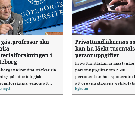
 gästprofessor ska
Privattandläkarnas sa
ärka
kan ha läckt tusentals
terialforskningen i
personuppgifter
teborg
Privattandläkarna misstänker
borgs universitet stärker sin
personuppgifter om 2 500
sning på odontologisk
personer kan ha exponerats ef
erialforskning genom att
att organisationens webbplats
onnytt
Nyheter
a forskaren Pekka Vallittu till
utnyttjats genom en sårbarhet 
ksamheten som gästprofessor.
publiceringsverktyg.