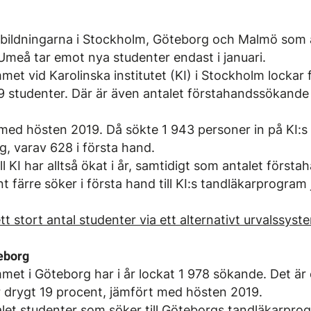
tbildningarna i Stockholm, Göteborg och Malmö som 
Umeå tar emot nya studenter endast i januari.
et vid Karolinska institutet (KI) i Stockholm lockar 
9 studenter. Där är även antalet förstahandssökande
med hösten 2019. Då sökte 1 943 personer in på KI:s
g, varav 628 i första hand.
ll KI har alltså ökat i år, samtidigt som antalet förs
t färre söker i första hand till KI:s tandläkarprogra
tt stort antal studenter via ett alternativt urvalssyst
teborg
et i Göteborg har i år lockat 1 978 sökande. Det ä
er drygt 19 procent, jämfört med hösten 2019.
alet studenter som söker till Göteborgs tandläkarprog