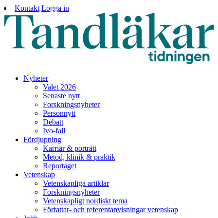
Kontakt
Logga in
Nyheter
Valet 2026
Senaste nytt
Forskningsnyheter
Personnytt
Debatt
Ivo-fall
Fördjupning
Karriär & porträtt
Metod, klinik & praktik
Reportaget
Vetenskap
Vetenskapliga artiklar
Forskningsnyheter
Vetenskapligt nordiskt tema
Författar- och referentanvisningar vetenskap