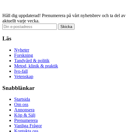
Email
Håll dig uppdaterad!
Prenumerera på vårt nyhetsbrev och ta del av
aktuellt varje vecka.
Läs
Nyheter
Forskning
Tandvård & politik
Metod, klinik & praktik
Ivo-fall
Vetenskap
Snabblänkar
Startsida
Om oss
Annonsera
Köp & Sälj
Prenumerera
Vanliga Frågor
Kontakta oss