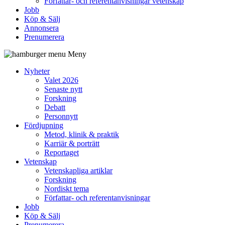
Författar- och referentanvisningar vetenskap
Jobb
Köp & Sälj
Annonsera
Prenumerera
Meny
Nyheter
Valet 2026
Senaste nytt
Forskning
Debatt
Personnytt
Fördjupning
Metod, klinik & praktik
Karriär & porträtt
Reportaget
Vetenskap
Vetenskapliga artiklar
Forskning
Nordiskt tema
Författar- och referentanvisningar
Jobb
Köp & Sälj
Prenumerera