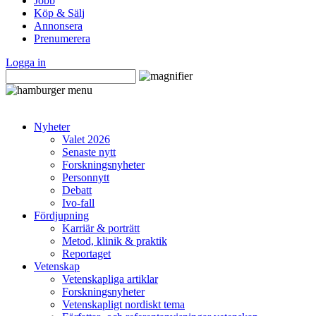
Jobb
Köp & Sälj
Annonsera
Prenumerera
Logga in
Nyheter
Valet 2026
Senaste nytt
Forskningsnyheter
Personnytt
Debatt
Ivo-fall
Fördjupning
Karriär & porträtt
Metod, klinik & praktik
Reportaget
Vetenskap
Vetenskapliga artiklar
Forskningsnyheter
Vetenskapligt nordiskt tema