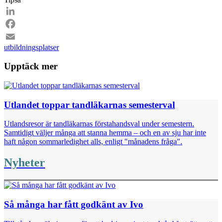
Email
LinkedIn
Facebook
utbildningsplatser
Email
Upptäck mer
Utlandet toppar tandläkarnas semesterval
Utlandsresor är tandläkarnas förstahandsval under semestern.
Samtidigt väljer många att stanna hemma – och en av sju har inte
haft någon sommarledighet alls, enligt "månadens fråga".
Nyheter
Så många har fått godkänt av Ivo