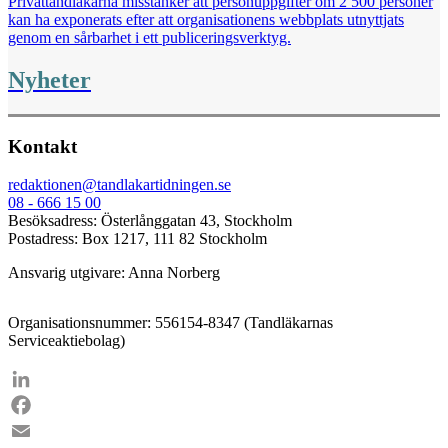
Privattandläkarna misstänker att personuppgifter om 2 500 personer
kan ha exponerats efter att organisationens webbplats utnyttjats
genom en sårbarhet i ett publiceringsverktyg.
Nyheter
Kontakt
redaktionen@tandlakartidningen.se
08 - 666 15 00
Besöksadress: Österlånggatan 43, Stockholm
Postadress: Box 1217, 111 82 Stockholm
Ansvarig utgivare: Anna Norberg
Organisationsnummer: 556154-8347 (Tandläkarnas
Serviceaktiebolag)
LinkedIn
Facebook