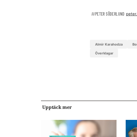
AV
PETER SÖDERLUND
peter
Almir Karahodza
B
Överklagar
Upptäck mer