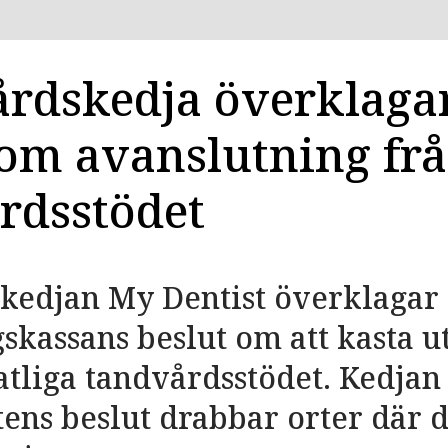
rdskedja överklaga
 om avanslutning fr
rdsstödet
kedjan My Dentist överklagar
skassans beslut om att kasta ut
tatliga tandvårdsstödet. Kedjan
ns beslut drabbar orter där d