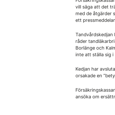
Försäkringskassan
vill säga att det t
med de åtgärder s
ett pressmeddela
Tandvårdskedjan l
råder tandläkarbri
Borlänge och Kalm
inte att ställa sig 
Kedjan har avslut
orsakade en ”bety
Försäkringskassan
ansöka om ersättn