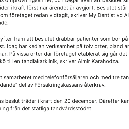
s omprövningsenhet, och begär även att beslutet ska
räder i kraft först när ärendet är avgjort. Beslutet stå
om företaget redan vidtagit, skriver My Dentist vd A
nde.
yfter fram att beslutet drabbar patienter som bor på 
st. Idag har kedjan verksamhet på tolv orter, bland a
ar. På vissa orter där företaget etablerat sig går de
i kö till en tandläkarklinik, skriver Almir Karahodza.
at samarbetet med telefonförsäljaren och med tre ta
dande” del av Försäkringskassans återkrav.
s beslut träder i kraft den 20 december. Därefter kan
ing från det statliga tandvårdsstödet.