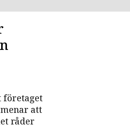
r
ån
 företaget
 menar att
et råder