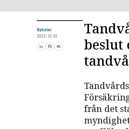
Tandvå
Nyheter
2023-12-01
beslut
LinkedIn
Facebook
Email
tandvå
Tandvårds
Försäkring
från det s
myndighete