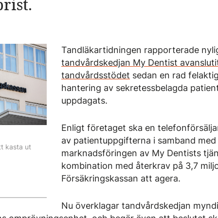
rist.
Tandläkartidningen rapporterade nyl
tandvårdskedjan My Dentist avanslutit
tandvårdsstödet
sedan en rad felaktig
hantering av sekretessbelagda patien
uppdagats.
Enligt företaget ska en telefonförsälj
av patientuppgifterna i samband med
t kasta ut
marknadsföringen av My Dentists tjäns
kombination med återkrav på 3,7 miljo
Försäkringskassan att agera.
Nu överklagar tandvårdskedjan myndig