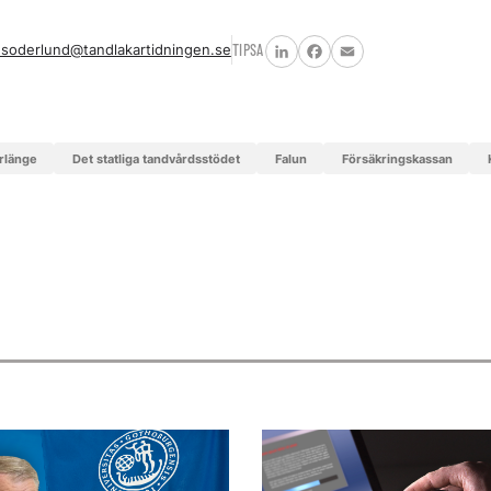
.soderlund@tandlakartidningen.se
TIPSA
LinkedIn
Facebook
Email
orlänge
Det statliga tandvårdsstödet
Falun
Försäkringskassan