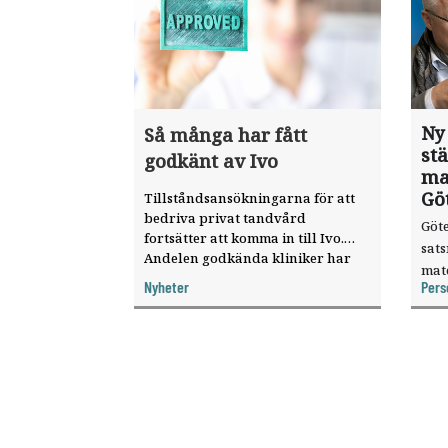
Ny
Så många har fått
st
godkänt av Ivo
ma
Gö
Tillståndsansökningarna för att
bedriva privat tandvård
Göte
fortsätter att komma in till Ivo.
sat
Andelen godkända kliniker har
mat
ökat, visar nya siffror.
Nyheter
Pers
knyt
ver