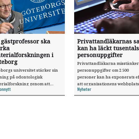
 gästprofessor ska
Privattandläkarnas sa
ärka
kan ha läckt tusentals
terialforskningen i
personuppgifter
teborg
Privattandläkarna misstänker
borgs universitet stärker sin
personuppgifter om 2 500
sning på odontologisk
personer kan ha exponerats ef
erialforskning genom att
att organisationens webbplats
onnytt
Nyheter
a forskaren Pekka Vallittu till
utnyttjats genom en sårbarhet 
ksamheten som gästprofessor.
publiceringsverktyg.