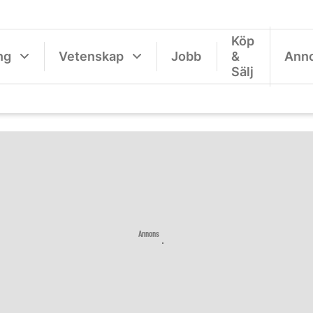
Köp
ng
Vetenskap
Jobb
&
Ann
Sälj
Annons