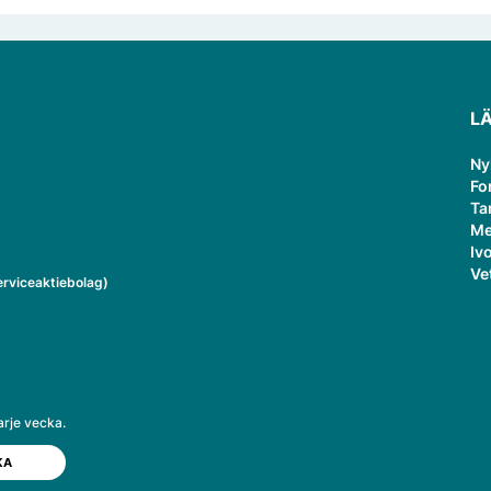
L
Ny
Fo
Ta
Me
Ivo
Ve
rviceaktiebolag)
arje vecka.