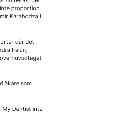
 inhiberas, det
r inte proportion
lmir Karahodza i
orter där det
ndra Falun,
t överhuvudtaget
ndläkare som
 My Dentist inte