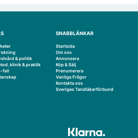
ÄS
SNABBLÄNKAR
heter
Startsida
rskning
Om oss
ndvård & politik
Annonsera
tod, klinik & praktik
Köp & Sälj
-fall
Prenumerera
tenskap
Vanliga Frågor
Kontakta oss
Sveriges Tandläkarförbund