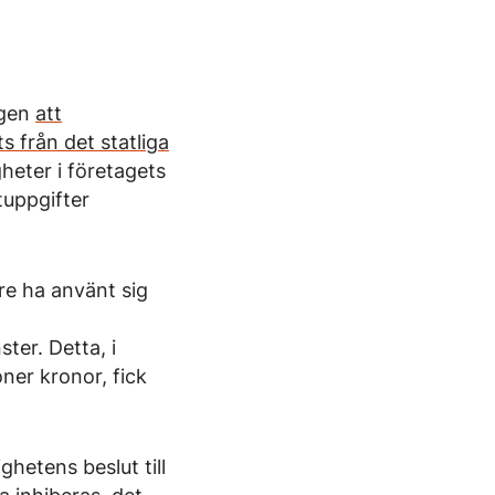
igen
att
s från det statliga
heter i företagets
tuppgifter
are ha använt sig
ter. Detta, i
ner kronor, fick
hetens beslut till