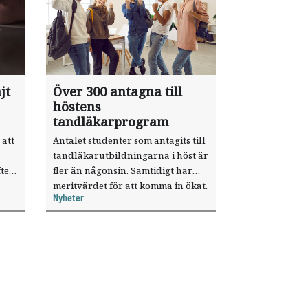
jt
Över 300 antagna till
höstens
tandläkarprogram
 att
Antalet studenter som antagits till
tandläkarutbildningarna i höst är
ter
fler än någonsin. Samtidigt har
meritvärdet för att komma in ökat.
Nyheter
i ett