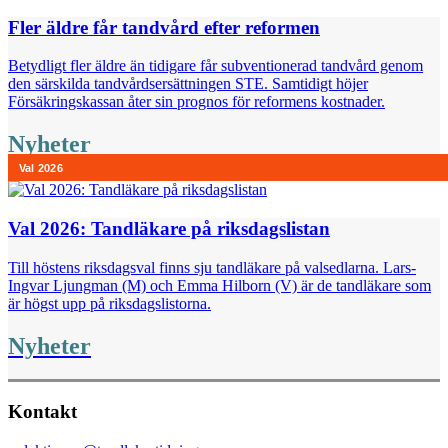
Fler äldre får tandvård efter reformen
Betydligt fler äldre än tidigare får subventionerad tandvård genom
den särskilda tandvårdsersättningen STE. Samtidigt höjer
Försäkringskassan åter sin prognos för reformens kostnader.
Nyheter
Val 2026: Tandläkare på riksdagslistan
Till höstens riksdagsval finns sju tandläkare på valsedlarna. Lars-
Ingvar Ljungman (M) och Emma Hilborn (V) är de tandläkare som
är högst upp på riksdagslistorna.
Nyheter
Kontakt