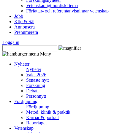
Forskningsnyheter
Vetenskapligt nordiskt tema
Författar- och referentanvisningar vetenskap
Jobb
Köp & Sälj
Annonsera
Prenumerera
Logga in
Meny
Nyheter
Nyheter
Valet 2026
Senaste nytt
Forskning
Debatt
Personnytt
Fördjupning
Fördjupning
Metod, klinik & praktik
Karriär & porträtt
Reportaget
Vetenskap