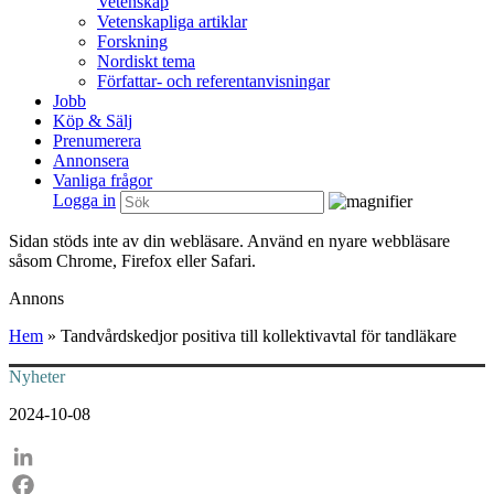
Vetenskap
Vetenskapliga artiklar
Forskning
Nordiskt tema
Författar- och referentanvisningar
Jobb
Köp & Sälj
Prenumerera
Annonsera
Vanliga frågor
Logga in
Sidan stöds inte av din webläsare. Använd en nyare webbläsare
såsom Chrome, Firefox eller Safari.
Annons
Hem
»
Tandvårdskedjor positiva till kollektivavtal för tandläkare
Nyheter
2024-10-08
LinkedIn