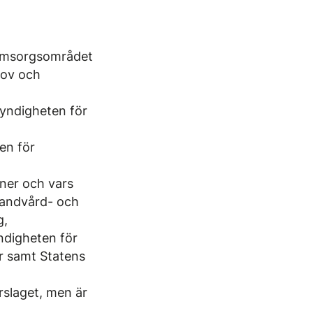
 omsorgsområdet
hov och
myndigheten för
en för
 ner och vars
Tandvård- och
g,
ndigheten för
r samt Statens
rslaget, men är