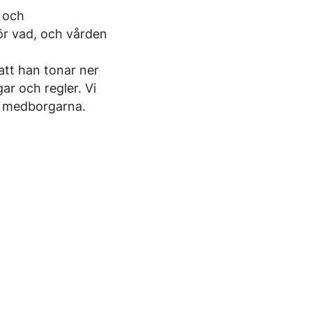
- och
ör vad, och vården
 att han tonar ner
ar och regler. Vi
ör medborgarna.