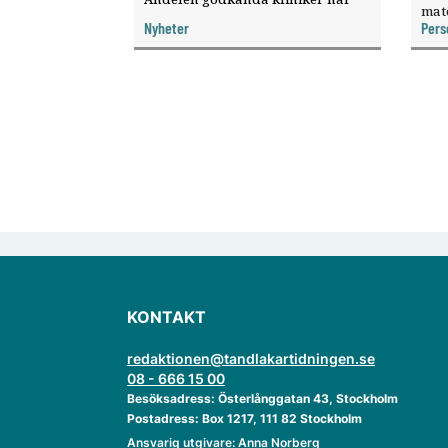
mat
ökat, visar nya siffror.
Nyheter
Pers
knyt
ver
KONTAKT
redaktionen@tandlakartidningen.se
08 - 666 15 00
Besöksadress: Österlånggatan 43, Stockholm
Postadress: Box 1217, 111 82 Stockholm
Ansvarig utgivare: Anna Norberg