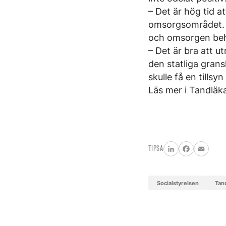
– Det är hög tid a
omsorgsområdet. D
och omsorgen behöv
– Det är bra att u
den statliga grans
skulle få en tills
Läs mer i Tandläk
TIPSA
LinkedIn
Facebook
Email
Socialstyrelsen
Ta