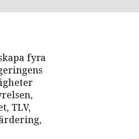
skapa fyra
egeringens
igheter
yrelsen,
t, TLV,
ärdering,