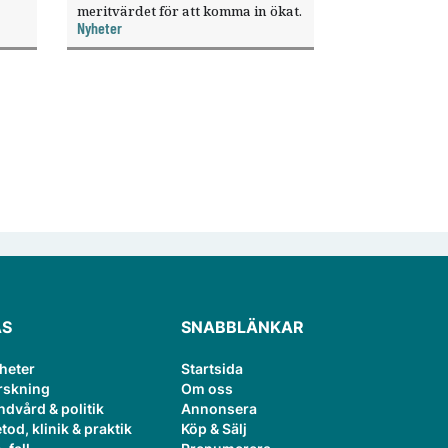
meritvärdet för att komma in ökat.
Nyheter
i ett
ÄS
SNABBLÄNKAR
heter
Startsida
rskning
Om oss
ndvård & politik
Annonsera
tod, klinik & praktik
Köp & Sälj