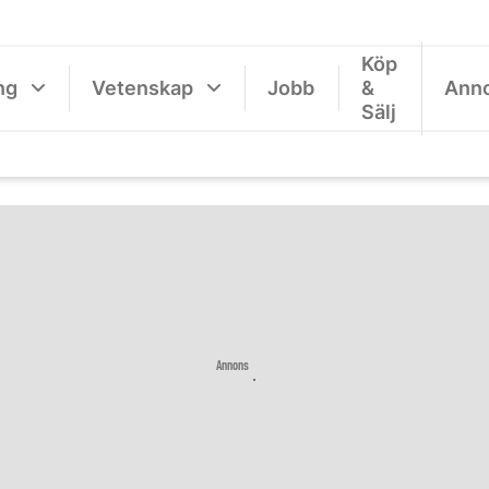
Köp
ng
Vetenskap
Jobb
&
Ann
Sälj
Annons