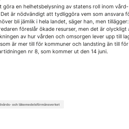
tt göra en helhetsbelysning av statens roll inom vård
et är nödvändigt att tydliggöra vem som ansvara f
er bli jämlik i hela landet, säger han, men tillägger:
tredaren föreslår ökade resurser, men det är olyckligt
kningen av hur vården och omsorgen lever upp till lag
yn som är mer till för kommuner och landsting än till f
artidningen nr 8, som kommer ut den 14 juni.
ndvårds- och läkemedelsförmånsverket