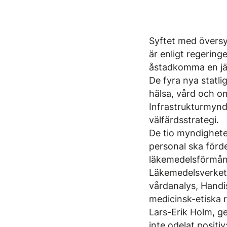
Syftet med övers
är enligt regering
åstadkomma en jäm
De fyra nya statl
hälsa, vård och o
Infrastrukturmynd
välfärdsstrategi.
De tio myndighete
personal ska förd
läkemedelsförmåns
Läkemedelsverket,
vårdanalys, Handi
medicinsk-etiska 
Lars-Erik Holm, ge
inte odelat positiv