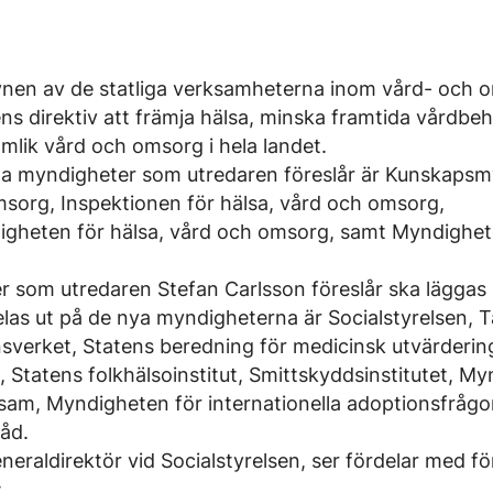
ynen av de statliga verksamheterna inom vård- och
ens direktiv att främja hälsa, minska framtida vårdbe
lik vård och omsorg i hela landet.
iga myndigheter som utredaren föreslår är Kunskaps
msorg, Inspektionen för hälsa, vård och omsorg,
igheten för hälsa, vård och omsorg, samt Myndighet
r som utredaren Stefan Carlsson föreslår ska läggas
elas ut på de nya myndigheterna är Socialstyrelsen, 
verket, Statens beredning för medicinsk utvärderin
 Statens folkhälsoinstitut, Smittskyddsinstitutet, My
sam, Myndigheten för internationella adoptionsfrågo
råd.
neraldirektör vid Socialstyrelsen, ser fördelar med fö
: