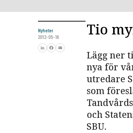
Tio my
Nyheter
2012-05-16
Lägg ner t
LinkedIn
Facebook
Email
nya för vå
utredare S
som föresl
Tandvårds
och Staten
SBU.