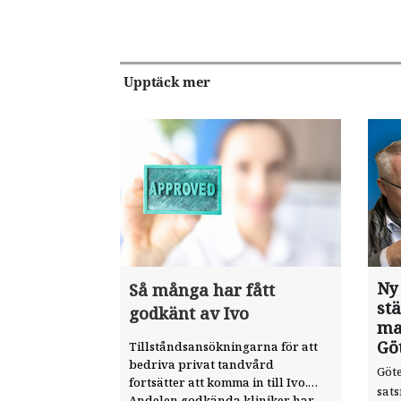
Upptäck mer
Ny
Så många har fått
st
godkänt av Ivo
ma
Gö
Tillståndsansökningarna för att
bedriva privat tandvård
Göte
fortsätter att komma in till Ivo.
sat
Andelen godkända kliniker har